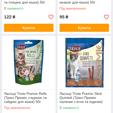
та птицею для кішок) 50г
качкою для кішок) 50г
В наявності
Під замовлення
122
95
₴
₴
Купити
Купити
Ласощі Trixie Premio Rolls
Ласощі Trixie Premio Stick
(Тріксі Преміо з куркою та
Quintett (Тріксі Преміо
сайдою для кішок) 50г
палички з ягня та індички)
1шт/5г.
Під замовлення
В наявності