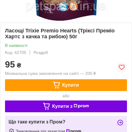
Ласощі Trixie Premio Hearts (Тріксі Преміо
Хартс з качка та рибою) 50г
В наявності
Код: 42705
Роздріб
95
₴
Мінімальна сума замовлення на сайті — 200 ₴
Купити
або
Купити з
Що таке купити з Пром?
Замовлення під захистом