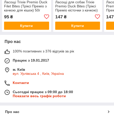
Ласощі Trixie Premio Duck
Ласощі для собак Trixie
Ласо
Filet Bites (Тріксі Преміо з
Premio Duck Bites (Тріксі
Prem
качкою для кішок) 50г
Преміо кісточки з качкою)
Прем
80г
100г
95
147
147
₴
₴
Купити
Купити
Про нас
100% позитивних з 376 відгуків за рік
Працює з 19.01.2017
м. Київ
вул. Урлівська 4 , Київ, Україна
Контакти
Сьогодні працює з 09:00 до 18:00
Показати весь графік роботи
Про нас