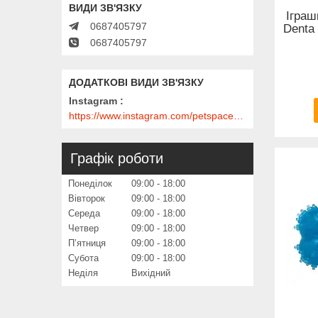
Іграш
0687405797
Denta
0687405797
Instagram
https://www.instagram.com/petspace_ua/?utm_medium=copy_link
Графік роботи
Понеділок
09:00
18:00
Вівторок
09:00
18:00
Середа
09:00
18:00
Четвер
09:00
18:00
Пʼятниця
09:00
18:00
Субота
09:00
18:00
Неділя
Вихідний