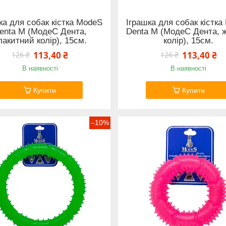
ка для собак кістка ModeS
Іграшка для собак кістк
enta M (МодеС Дента,
Denta M (МодеС Дента, 
лакитний колір), 15см.
колір), 15см.
113,40 ₴
113,40 ₴
126 ₴
126 ₴
В наявності
В наявності
Купити
Купити
–10%