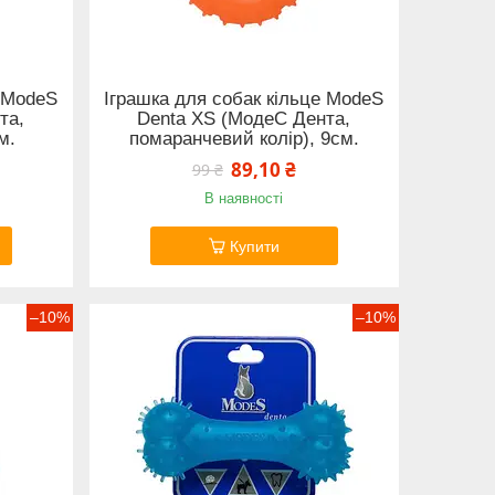
е ModeS
Іграшка для собак кільце ModeS
та,
Denta XS (МодеС Дента,
м.
помаранчевий колір), 9см.
89,10 ₴
99 ₴
В наявності
Купити
–10%
–10%