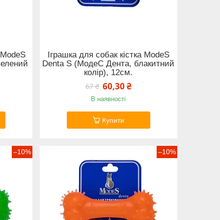
е ModeS
Іграшка для собак кістка ModeS
зелений
Denta S (МодеС Дента, блакитний
колір), 12см.
60,30 ₴
67 ₴
В наявності
Купити
–10%
–10%