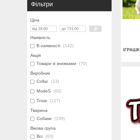
Фільтри
Ціна
Наявність
В наявності
142
ІГРАШК
Акція
Товари зі знижками
70
Виробник
Collar
13
ModeS
65
Trixie
117
Тварина
Собаки
199
Вікова група
Всі
83