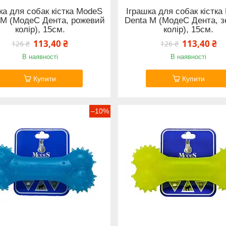
ка для собак кістка ModeS
Іграшка для собак кістк
 M (МодеС Дента, рожевий
Denta M (МодеС Дента, 
колір), 15см.
колір), 15см.
113,40 ₴
113,40 ₴
126 ₴
126 ₴
В наявності
В наявності
Купити
Купити
–10%