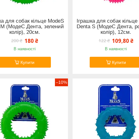
ка для собак кільце ModeS
Іграшка для собак кільц
 M (МодеС Дента, зелений
Denta S (МодеС Дента, 
колір), 20см.
колір), 12см.
180 ₴
109,80 ₴
200 ₴
122 ₴
В наявності
В наявності
Купити
Купити
–10%