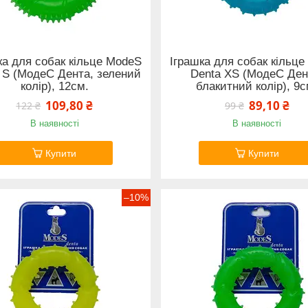
ка для собак кільце ModeS
Іграшка для собак кільц
 S (МодеС Дента, зелений
Denta XS (МодеС Ден
колір), 12см.
блакитний колір), 9с
109,80 ₴
89,10 ₴
122 ₴
99 ₴
В наявності
В наявності
Купити
Купити
–10%