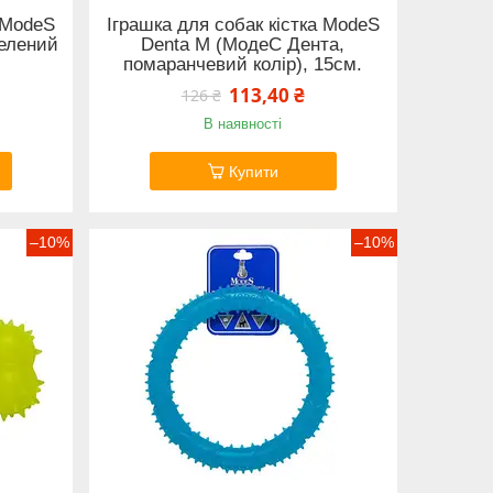
а ModeS
Іграшка для собак кістка ModeS
зелений
Denta M (МодеС Дента,
помаранчевий колір), 15см.
113,40 ₴
126 ₴
В наявності
Купити
–10%
–10%