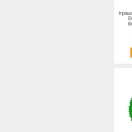
Іграш
D
б