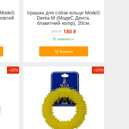
а ModeS
Іграшка для собак кільце ModeS
жовтий
Denta M (МодеС Дента,
блакитний колір), 20см.
180 ₴
200 ₴
В наявності
Купити
–10%
–10%