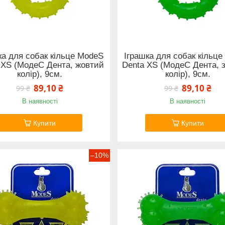
ка для собак кільце ModeS
Іграшка для собак кільц
 XS (МодеС Дента, жовтий
Denta XS (МодеС Дента, 
колір), 9см.
колір), 9см.
89,10 ₴
89,10 ₴
99 ₴
99 ₴
В наявності
В наявності
Купити
Купити
–10%