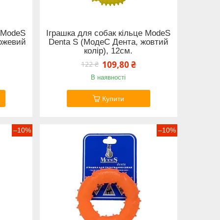
е ModeS
Іграшка для собак кільце ModeS
рожевий
Denta S (МодеС Дента, жовтий
колір), 12см.
109,80 ₴
122 ₴
В наявності
Купити
–10%
–10%