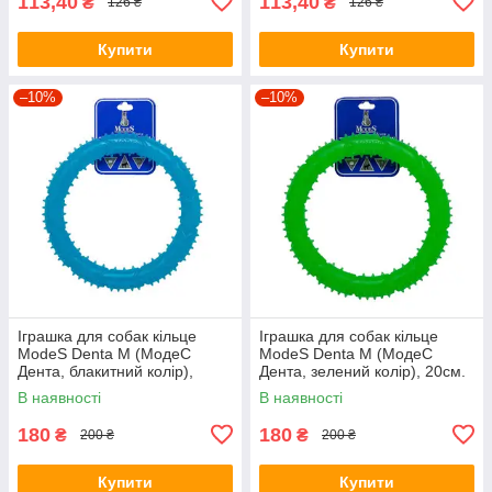
113,40
113,40
₴
₴
126 ₴
126 ₴
Купити
Купити
–10%
–10%
Іграшка для собак кільце
Іграшка для собак кільце
ModeS Denta M (МодеС
ModeS Denta M (МодеС
Дента, блакитний колір),
Дента, зелений колір), 20см.
20см.
В наявності
В наявності
180
180
₴
₴
200 ₴
200 ₴
Купити
Купити