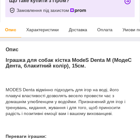
Що таке купити з Пром?
Замовлення під захистом
Опис
Характеристики
Доставка
Оплата
Умови п
Опис
Іграшка для собак кістка ModeS Denta M (МодеС
Дента, блакитний колір), 15см.
MODES Denta відмінно підходить для ігор на воді, його
плавучі властивості дозволять весело провести час з
домашнім улюбленцем у водойми. Призначений для ігор і
тренувань, кидання, жування і для того, щоб приносити
радість і позитивні емоції вам і вашому вихованцеві.
Переваги іграшки: