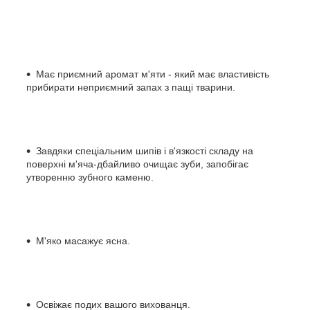
Має приємний аромат м'яти - який має властивість
прибирати неприємний запах з пащі тварини.
Завдяки спеціальним шипів і в'язкості складу на
поверхні м'яча-дбайливо очищає зуби, запобігає
утворенню зубного каменю.
М'яко масажує ясна.
Освіжає подих вашого вихованця.