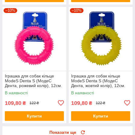
–10%
–10%
Іграшка для собак кільце
Іграшка для собак кільце
ModeS Denta S (МодеС
ModeS Denta S (МодеС
Дента, рожевий колір), 12см.
Дента, жовтий колір), 12см.
В наявності
В наявності
109,80
109,80
₴
₴
122 ₴
122 ₴
Купити
Купити
Показати ще