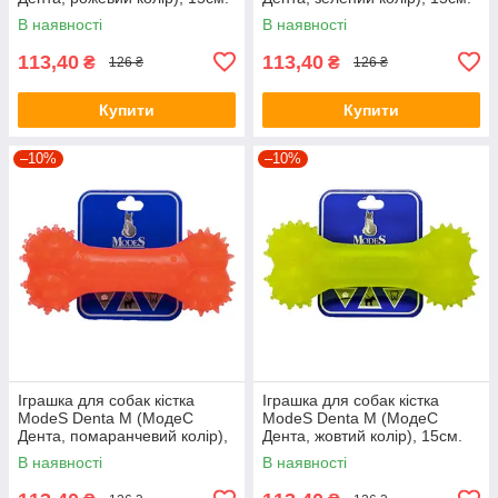
В наявності
В наявності
113,40
113,40
₴
₴
126 ₴
126 ₴
Купити
Купити
–10%
–10%
Іграшка для собак кістка
Іграшка для собак кістка
ModeS Denta M (МодеС
ModeS Denta M (МодеС
Дента, помаранчевий колір),
Дента, жовтий колір), 15см.
15см.
В наявності
В наявності