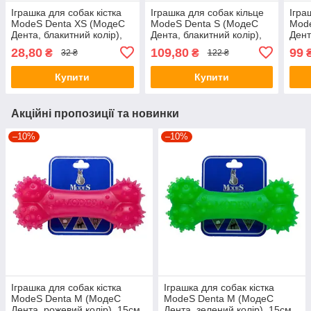
Іграшка для собак кістка
Іграшка для собак кільце
Ігра
ModeS Denta XS (МодеС
ModeS Denta S (МодеС
Mod
Дента, блакитний колір),
Дента, блакитний колір),
Дент
8см.
12см.
6см.
28,80
109,80
99
₴
₴
32 ₴
122 ₴
Купити
Купити
Акційні пропозиції та новинки
–10%
–10%
Іграшка для собак кістка
Іграшка для собак кістка
ModeS Denta M (МодеС
ModeS Denta M (МодеС
Дента, рожевий колір), 15см.
Дента, зелений колір), 15см.