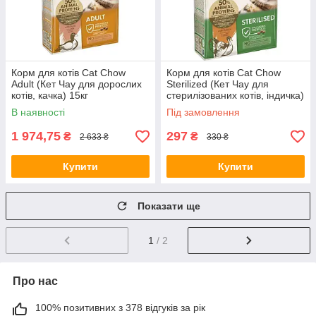
Корм для котів Cat Chow
Корм для котів Cat Chow
Adult (Кет Чау для дорослих
Sterilized (Кет Чау для
котів, качка) 15кг
стерилізованих котів, індичка)
1.5кг
В наявності
Під замовлення
1 974,75
297
₴
₴
2 633 ₴
330 ₴
Купити
Купити
Показати ще
1
/ 2
Про нас
100% позитивних з 378 відгуків за рік