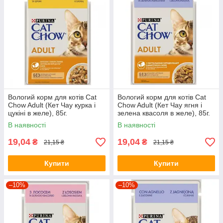
Вологий корм для котів Cat
Вологий корм для котів Cat
Chow Adult (Кет Чау курка і
Chow Adult (Кет Чау ягня і
цукіні в желе), 85г.
зелена квасоля в желе), 85г.
В наявності
В наявності
19,04
19,04
₴
₴
21,15 ₴
21,15 ₴
Купити
Купити
–10%
–10%