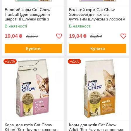
Вологий корм Cat Chow
Вологий корм Cat Chow
Hairball (для виведення
Sensetive(для котів з
шерсті зі шлунку котів з
чутливим шлунком з лососем
куркою та квасолею в
та цукіні в желе) 85г
В наявності
В наявності
желе)85г
19,04
19,04
₴
₴
21,15 ₴
21,15 ₴
Купити
Купити
–25%
–25%
Корм для котів Cat Chow
Корм для котів Cat Chow
Kitten (Кет Чау для кошенят,
Adult (Кет Чау для дорослих