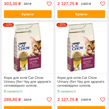
303,30
2 127,75
₴
₴
337 ₴
2 837 ₴
Купити
Купити
–10%
–25%
Корм для котів Cat Chow
Корм для котів Cat Chow
Urinary (Кет Чау для здоров'я
Urinary (Кет Чау для здоров'я
сечовивідних шляхів,
сечовивідних шляхів,
домашня птиця), 1,5кг.
домашня птиця), 15кг.
В наявності
В наявності
289,80
2 127,75
₴
₴
322 ₴
2 837 ₴