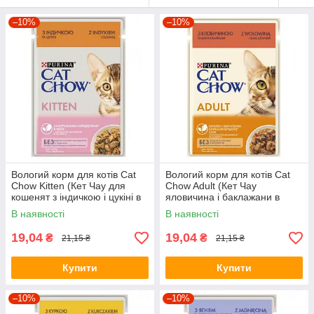
–10%
–10%
Вологий корм для котів Cat
Вологий корм для котів Cat
Chow Kitten (Кет Чау для
Chow Adult (Кет Чау
кошенят з індичкою і цукіні в
яловичина і баклажани в
желе), 85г.
желе), 85г.
В наявності
В наявності
19,04
19,04
₴
₴
21,15 ₴
21,15 ₴
Купити
Купити
–10%
–10%