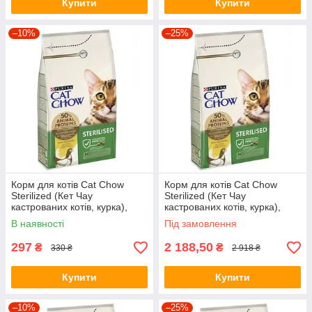
Купити
Купити
–10%
–25%
Корм для котів Cat Chow
Корм для котів Cat Chow
Sterilized (Кет Чау
Sterilized (Кет Чау
кастрованих котів, курка),
кастрованих котів, курка),
1,5кг.
15кг.
В наявності
Під замовлення
297
2 188,50
₴
₴
330 ₴
2 918 ₴
Купити
Купити
–10%
–25%