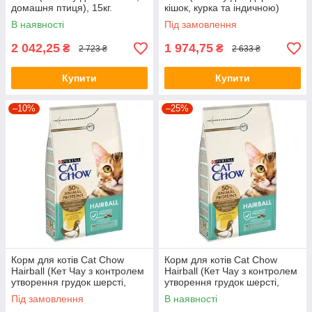
домашня птиця), 15кг.
кішок, курка та індичною)
15кг.
В наявності
Під замовлення
2 042,25
1 974,75
₴
₴
2 723 ₴
2 633 ₴
Купити
Купити
–10%
–25%
Корм для котів Cat Chow
Корм для котів Cat Chow
Hairball (Кет Чау з контролем
Hairball (Кет Чау з контролем
утворення грудок шерсті,
утворення грудок шерсті,
домашня птиця), 1,5кг
домашня птиця), 15кг.
Під замовлення
В наявності