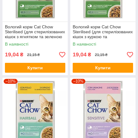
Вологий корм Cat Chow
Вологий корм Cat Chow
Sterilised (для стерилізованих
Sterilised (для стерилізованих
кішок з ягнятком та зеленою
кішок з куркою та
квасолею) 85г
баклажанами в желе) 85г
В наявності
В наявності
19,04
19,04
₴
₴
21,15 ₴
21,15 ₴
Купити
Купити
–10%
–10%