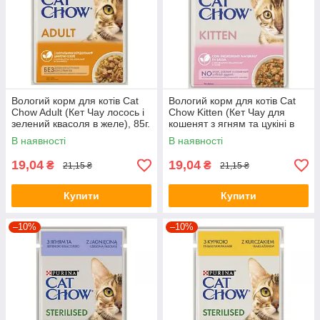
Вологий корм для котів Cat
Вологий корм для котів Cat
Chow Adult (Кет Чау лосось і
Chow Kitten (Кет Чау для
зелений квасоля в желе), 85г.
кошенят з ягням та цукіні в
желе), 85г.
В наявності
В наявності
19,04
19,04
₴
₴
21,15 ₴
21,15 ₴
Купити
Купити
–10%
–10%