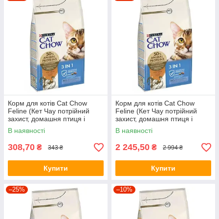
Корм для котів Cat Chow
Корм для котів Cat Chow
Feline (Кет Чау потрійний
Feline (Кет Чау потрійний
захист, домашня птиця і
захист, домашня птиця і
індичка), 1,5кг.
індичка), 15кг.
В наявності
В наявності
308,70
2 245,50
₴
₴
343 ₴
2 994 ₴
Купити
Купити
–25%
–10%