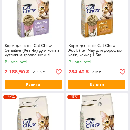
Корм для котів Cat Chow
Корм для котів Cat Chow
Sensitive (Кет Чау для котів з
Adult (Кет Чау для дорослих
чутливим травленням зі
котів, качка) 1.5кг
смаком лосося) 15кг
В наявності
В наявності
2 188,50
284,40
₴
₴
2 918 ₴
316 ₴
Купити
Купити
–25%
–10%