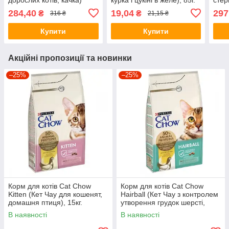
1.5кг
інди
284,40
19,04
297
₴
₴
316 ₴
21,15 ₴
Купити
Купити
Акційні пропозиції та новинки
–25%
–25%
Корм для котів Cat Chow
Корм для котів Cat Chow
Kitten (Кет Чау для кошенят,
Hairball (Кет Чау з контролем
домашня птиця), 15кг.
утворення грудок шерсті,
домашня птиця), 15кг.
В наявності
В наявності