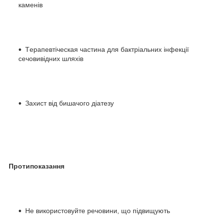
каменів
Tерапевтіческая частина для бактріальних інфекції
сечовивідних шляхів
Захист від бишачого діатезу
Протипоказання
Не використовуйте речовини, що підвищують