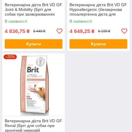
Ветеринарна дієта Brit VD GF
Ветеринарна дієта Brit VD GF
Joint & Mobility (Бріт для
Hypoallergenic (беззернова
собак при захворюваннях
гіпоалергенна дієта для
суглобів) 12кг.
собак) 12кг.
В наявності
В наявності
4 836,75
4 649,25
₴
₴
6 449 ₴
6 199 ₴
Купити
Купити
–25%
Ветеринарна дієта Brit VD GF
Renal (Бріт для собак при
хронічній нирковій