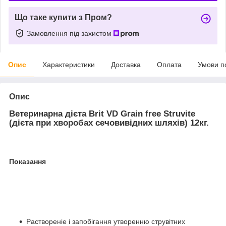
Що таке купити з Пром?
Замовлення під захистом
Опис
Характеристики
Доставка
Оплата
Умови п
Опис
Ветеринарна дієта Brit VD Grain free Struvite
(дієта при хворобах сечовивідних шляхів) 12кг.
Показання
Pаствореніе і запобігання утворенню струвітних