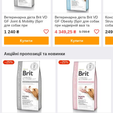
Ветеринарна дієта Brit VD
Ветеринарна дієта Brit VD
Конс
GF Joint & Mobility (Бріт
GF Obesity (Бріт для собак
Struv
для собак при
при надмірній вазі та
соба
захворюваннях суглобів)
ожирінні) 12кг
сечо
1 240
4 349,25
249
₴
₴
5 799 ₴
2кг.
Купити
Купити
Акційні пропозиції та новинки
–25%
–25%