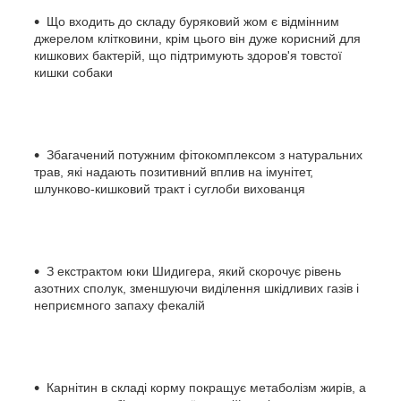
Що входить до складу буряковий жом є відмінним
джерелом клітковини, крім цього він дуже корисний для
кишкових бактерій, що підтримують здоров'я товстої
кишки собаки
Збагачений потужним фітокомплексом з натуральних
трав, які надають позитивний вплив на імунітет,
шлунково-кишковий тракт і суглоби вихованця
З екстрактом юки Шидигера, який скорочує рівень
азотних сполук, зменшуючи виділення шкідливих газів і
неприємного запаху фекалій
Карнітин в складі корму покращує метаболізм жирів, а