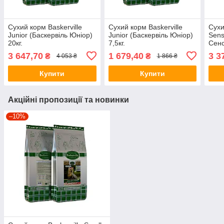
Сухий корм Baskerville
Сухий корм Baskerville
Сухи
Junior (Баскервіль Юніор)
Junior (Баскервіль Юніор)
Sens
20кг.
7,5кг.
Сенс
3 647,70
1 679,40
3 3
₴
₴
4 053 ₴
1 866 ₴
Купити
Купити
Акційні пропозиції та новинки
–10%