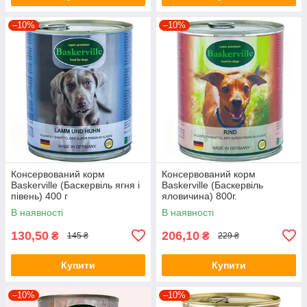
–10%
–10%
Консервований корм
Консервований корм
Baskerville (Баскервіль ягня і
Baskerville (Баскервіль
півень) 400 г
яловичина) 800г.
В наявності
В наявності
130,50
206,10
₴
₴
145 ₴
229 ₴
Купити
Купити
–10%
–10%