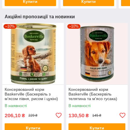
Купити
Купити
Акційні пропозиції та новинки
–10%
–10%
Консервований корм
Консервований корм
Baskerville (Баскервіль з
Baskerville (Баскервіль
м'ясом півня, рисом і цукіні)
телятина та м'ясо гусака)
800г.
400г.
В наявності
В наявності
206,10
130,50
₴
₴
229 ₴
145 ₴
Купити
Купити