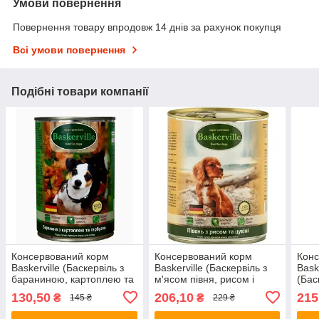
Умови повернення
Повернення товару впродовж 14 днів за рахунок покупця
Всі умови повернення
Подібні товари компанії
Консервований корм
Консервований корм
Конс
Baskerville (Баскервіль з
Baskerville (Баскервіль з
Bask
бараниною, картоплею та
м'ясом півня, рисом і
(Бас
гарбузом) 400 г
цукіні) 800г.
теля
130,50
206,10
215
₴
₴
145 ₴
229 ₴