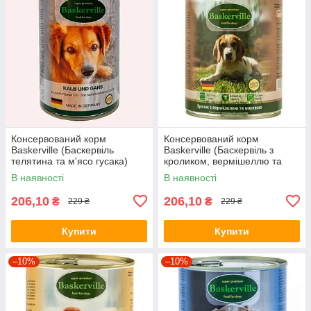
Консервований корм
Консервований корм
Baskerville (Баскервіль
Baskerville (Баскервіль з
телятина та м'ясо гусака)
кроликом, вермішеллю та
800г.
морквою) 800 г
В наявності
В наявності
206,10
206,10
₴
₴
229 ₴
229 ₴
Купити
Купити
–10%
–10%