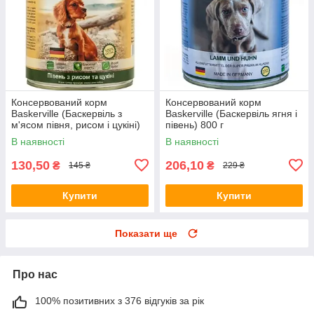
Консервований корм
Консервований корм
Baskerville (Баскервіль з
Baskerville (Баскервіль ягня і
м'ясом півня, рисом і цукіні)
півень) 800 г
400г.
В наявності
В наявності
130,50
206,10
₴
₴
145 ₴
229 ₴
Купити
Купити
Показати ще
Про нас
100% позитивних з 376 відгуків за рік