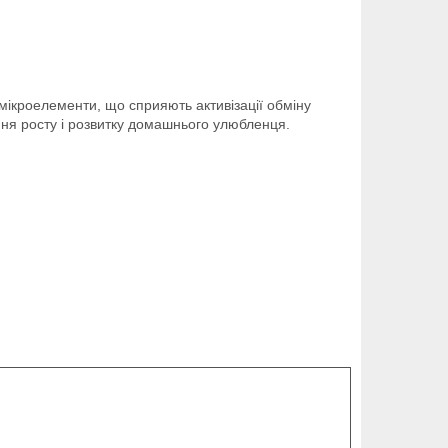
і мікроелементи, що сприяють активізації обміну
ння росту і розвитку домашнього улюбленця.