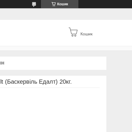
Кошик
Кошик
ІН
lt (Баскервіль Едалт) 20кг.