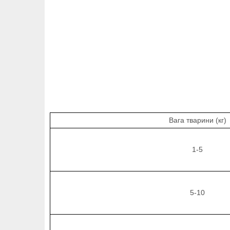
Вага тварини (кг)
1-5
5-10