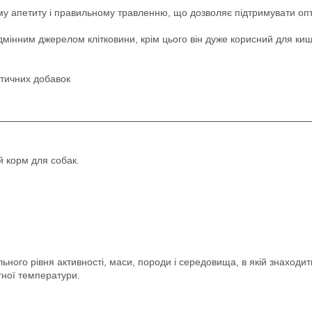
ому апетиту і правильному травленню, що дозволяє підтримувати оп
дмінним джерелом клітковини, крім цього він дуже корисний для киш
тетичних добавок
й корм для собак.
льного рівня активності, маси, породи і середовища, в якій знаходи
тної температури.