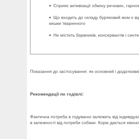
Сприяє активізації обміну речовин, гарн
Що входить до складу буряковий жом є ві
кишки тваринного
Не містить барвників, консервантів і син
Показання до застосування: як основний і додаткови
Рекомендації по годівлі:
Фактична потреба в годуванні залежить від індивідуа
в залежності від потреби собаки. Корм дається кімна