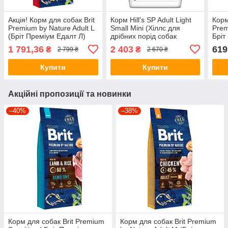
Акція! Корм для собак Brit
Корм Hill's SP Adult Light
Корм
Premium by Nature Adult L
Small Mini (Хіллс для
Prem
(Бріт Преміум Едалт Л)
дрібних порід собак
Бріт
15кг.
схильних до зайвої ваги)
схил
1 791,36
2 403
619
₴
₴
2 799 ₴
2 670 ₴
6кг.
Купити
Купити
Акційні пропозиції та новинки
–40%
–38%
Корм для собак Brit Premium
Корм для собак Brit Premium