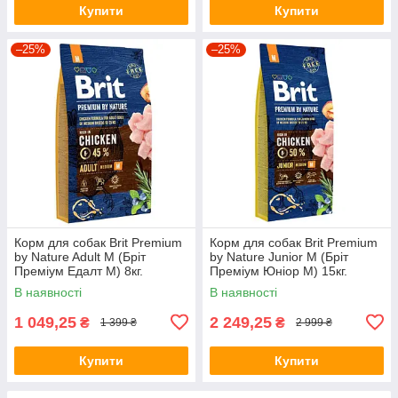
Купити
Купити
–25%
–25%
Корм для собак Brit Premium
Корм для собак Brit Premium
by Nature Adult М (Бріт
by Nature Junior М (Бріт
Преміум Едалт М) 8кг.
Преміум Юніор М) 15кг.
В наявності
В наявності
1 049,25
2 249,25
₴
₴
1 399 ₴
2 999 ₴
Купити
Купити