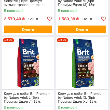
Sensitive ( Бріт Преміум
by Nature Adult М (Бріт
чутливе травлення, ягня і
Преміум Едалт М) 15кг.
рис) 15кг.
В наявності
В наявності
2 579,40
1 580,38
₴
₴
4 299 ₴
2 549 ₴
Купити
Купити
–36%
–35%
Корм для собак Brit Premium
Корм для собак Brit Premium
by Nature Adult L (Бріт
by Nature Adult XL (Бріт
Преміум Едалт Л) 15кг.
Преміум Едалт XL) 15кг.
В наявності
В наявності