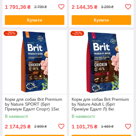
1 791,36
2 144,35
₴
₴
2 799 ₴
3 299 ₴
Купити
Купити
–25%
–25%
Корм для собак Brit Premium
Корм для собак Brit Premium
by Nature SPORT (Бріт
by Nature Adult L (Бріт
Преміум Едалт Спорт) 15кг.
Преміум Едалт Л) 8кг.
В наявності
В наявності
2 174,25
1 101,75
₴
₴
2 899 ₴
1 469 ₴