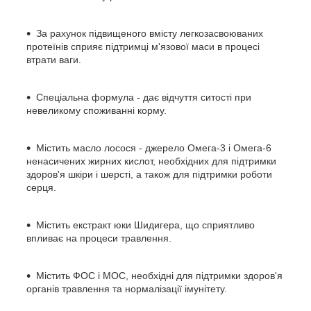
За рахунок підвищеного вмісту легкозасвоюваних
протеїнів сприяє підтримці м'язової маси в процесі
втрати ваги.
Спеціальна формула - дає відчуття ситості при
невеликому споживанні корму.
Містить масло лосося - джерело Омега-3 і Омега-6
ненасичених жирних кислот, необхідних для підтримки
здоров'я шкіри і шерсті, а також для підтримки роботи
серця.
Містить екстракт юки Шидигера, що сприятливо
впливає на процеси травлення.
Містить ФОС і МОС, необхідні для підтримки здоров'я
органів травлення та нормалізації імунітету.