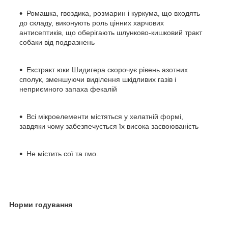
Ромашка, гвоздика, розмарин і куркума, що входять
до складу, виконують роль цінних харчових
антисептиків, що оберігають шлунково-кишковий тракт
собаки від подразнень
Екстракт юки Шидигера скорочує рівень азотних
сполук, зменшуючи виділення шкідливих газів і
неприємного запаха фекалій
Всі мікроелементи містяться у хелатній формі,
завдяки чому забезпечується їх висока засвоюваність
Не містить сої та гмо.
Норми годування