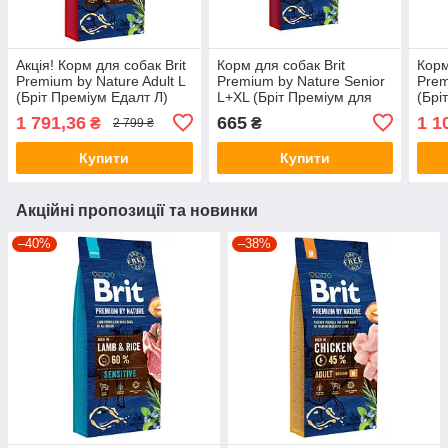
Акція! Корм для собак Brit
Корм для собак Brit
Корм
Premium by Nature Adult L
Premium by Nature Senior
Prem
(Бріт Преміум Едалт Л)
L+XL (Бріт Преміум для
(Брі
15кг.
старіючих собак L+XL) 3кг.
8кг.
1 791,36
665
1 1
₴
₴
2 799 ₴
Купити
Купити
Акційні пропозиції та новинки
–40%
–38%