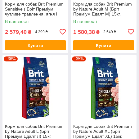
Корм для собак Brit Premium
Корм для собак Brit Premium
Sensitive ( Бріт Преміум
by Nature Adult М (Бріт
чутливе травлення, ягня і
Преміум Едалт М) 15кг.
рис) 15кг.
В наявності
В наявності
2 579,40
1 580,38
₴
₴
4 299 ₴
2 549 ₴
Купити
Купити
–36%
–35%
Корм для собак Brit Premium
Корм для собак Brit Premium
by Nature Adult L (Бріт
by Nature Adult XL (Бріт
Преміум Едалт Л) 15кг.
Преміум Едалт XL) 15кг.