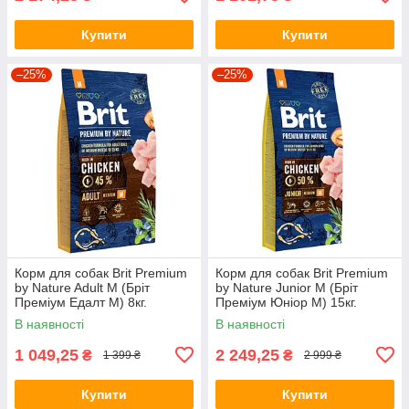
Купити
Купити
–25%
–25%
Корм для собак Brit Premium
Корм для собак Brit Premium
by Nature Adult М (Бріт
by Nature Junior М (Бріт
Преміум Едалт М) 8кг.
Преміум Юніор М) 15кг.
В наявності
В наявності
1 049,25
2 249,25
₴
₴
1 399 ₴
2 999 ₴
Купити
Купити