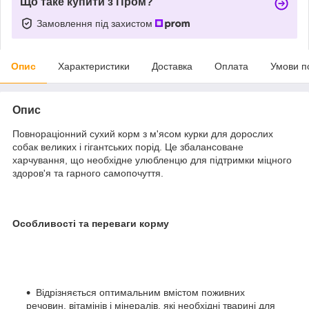
Що таке купити з Пром?
Замовлення під захистом
Опис
Характеристики
Доставка
Оплата
Умови п
Опис
Повнораціонний сухий корм з м'ясом курки для дорослих
собак великих і гігантських порід. Це збалансоване
харчування, що необхідне улюбленцю для підтримки міцного
здоров'я та гарного самопочуття.
Особливості та переваги корму
Відрізняється оптимальним вмістом поживних
речовин, вітамінів і мінералів, які необхідні тварині для