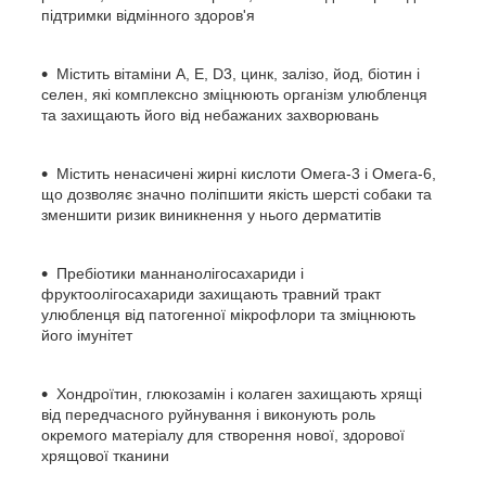
підтримки відмінного здоров'я
Містить вітаміни А, Е, D3, цинк, залізо, йод, біотин і
селен, які комплексно зміцнюють організм улюбленця
та захищають його від небажаних захворювань
Містить ненасичені жирні кислоти Омега-3 і Омега-6,
що дозволяє значно поліпшити якість шерсті собаки та
зменшити ризик виникнення у нього дерматитів
Пребіотики маннанолігосахариди і
фруктоолігосахариди захищають травний тракт
улюбленця від патогенної мікрофлори та зміцнюють
його імунітет
Хондроїтин, глюкозамін і колаген захищають хрящі
від передчасного руйнування і виконують роль
окремого матеріалу для створення нової, здорової
хрящової тканини