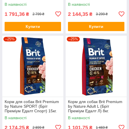
В наявності
В наявності
1 791,36
2 144,35
₴
₴
2 799 ₴
3 299 ₴
Купити
Купити
–25%
–25%
Корм для собак Brit Premium
Корм для собак Brit Premium
by Nature SPORT (Бріт
by Nature Adult L (Бріт
Преміум Едалт Спорт) 15кг.
Преміум Едалт Л) 8кг.
В наявності
В наявності
2 174,25
1 101,75
₴
₴
2 899 ₴
1 469 ₴