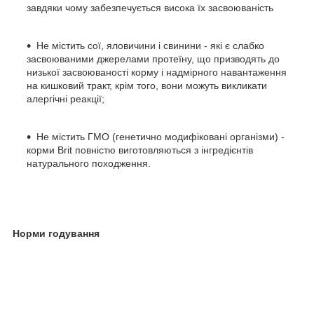
завдяки чому забезпечується висока їх засвоюваність
Не містить сої, яловичини і свинини - які є слабко
засвоюваними джерелами протеїну, що призводять до
низької засвоюваності корму і надмірного навантаження
на кишковий тракт, крім того, вони можуть викликати
алергічні реакції;
Не містить ГМО (генетично модифіковані організми) -
корми Brit повністю виготовляються з інгредієнтів
натурального походження.
Норми годування