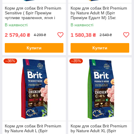
Корм для собак Brit Premium
Корм для собак Brit Premium
Sensitive ( Бріт Преміум
by Nature Adult М (Бріт
чутливе травлення, ягня і
Преміум Едалт М) 15кг.
рис) 15кг.
В наявності
В наявності
2 579,40
1 580,38
₴
₴
4 299 ₴
2 549 ₴
Купити
Купити
–36%
–35%
Корм для собак Brit Premium
Корм для собак Brit Premium
by Nature Adult L (Бріт
by Nature Adult XL (Бріт