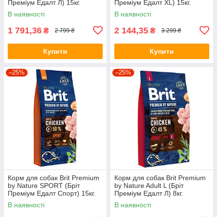
Преміум Едалт Л) 15кг.
Преміум Едалт XL) 15кг.
В наявності
В наявності
1 791,36
2 144,35
₴
₴
2 799 ₴
3 299 ₴
Купити
Купити
–25%
–25%
Корм для собак Brit Premium
Корм для собак Brit Premium
by Nature SPORT (Бріт
by Nature Adult L (Бріт
Преміум Едалт Спорт) 15кг.
Преміум Едалт Л) 8кг.
В наявності
В наявності