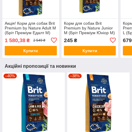
Акція! Корм для собак Brit
Корм для собак Brit
Корм
Premium by Nature Adult М
Premium by Nature Junior
Prem
(Бріт Преміум Едалт М)
М (Бріт Преміум Юніор М)
L (Б
15кг.
1кг.
3кг.
1 580,38
245
679
₴
₴
2 549 ₴
Купити
Купити
Акційні пропозиції та новинки
–40%
–38%