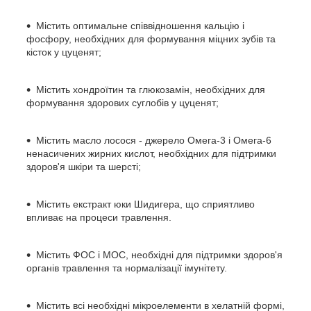
Містить оптимальне співвідношення кальцію і
фосфору, необхідних для формування міцних зубів та
кісток у цуценят;
Містить хондроїтин та глюкозамін, необхідних для
формування здорових суглобів у цуценят;
Містить масло лосося - джерело Омега-3 і Омега-6
ненасичених жирних кислот, необхідних для підтримки
здоров'я шкіри та шерсті;
Містить екстракт юки Шидигера, що сприятливо
впливає на процеси травлення.
Містить ФОС і МОС, необхідні для підтримки здоров'я
органів травлення та нормалізації імунітету.
Містить всі необхідні мікроелементи в хелатній формі,