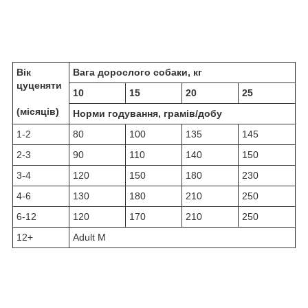
Вік
Вага дорослого собаки, кг
цуценяти
10
15
20
25
(місяців)
Норми годування, грамів/добу
1-2
80
100
135
145
2-3
90
110
140
150
3-4
120
150
180
230
4-6
130
180
210
250
6-12
120
170
210
250
12+
Adult М