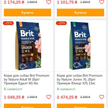
2 174,25
1 101,75
₴
₴
2 899 ₴
1 469 ₴
Купити
Купити
–25%
–25%
Корм для собак Brit Premium
Корм для собак Brit Premium
by Nature Adult М (Бріт
by Nature Junior XL (Бріт
Преміум Едалт М) 8кг.
Преміум Юніор ХЛ) 15кг.
В наявності
В наявності
1 049,25
2 474,25
₴
₴
1 399 ₴
3 299 ₴
Купити
Купити