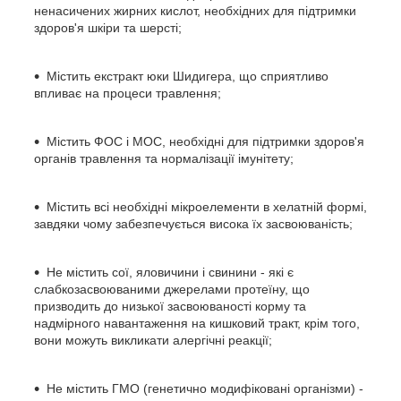
ненасичених жирних кислот, необхідних для підтримки
здоров'я шкіри та шерсті;
Містить екстракт юки Шидигера, що сприятливо
впливає на процеси травлення;
Містить ФОС і МОС, необхідні для підтримки здоров'я
органів травлення та нормалізації імунітету;
Містить всі необхідні мікроелементи в хелатній формі,
завдяки чому забезпечується висока їх засвоюваність;
Не містить сої, яловичини і свинини - які є
слабкозасвоюваними джерелами протеїну, що
призводить до низької засвоюваності корму та
надмірного навантаження на кишковий тракт, крім того,
вони можуть викликати алергічні реакції;
Не містить ГМО (генетично модифіковані організми) -