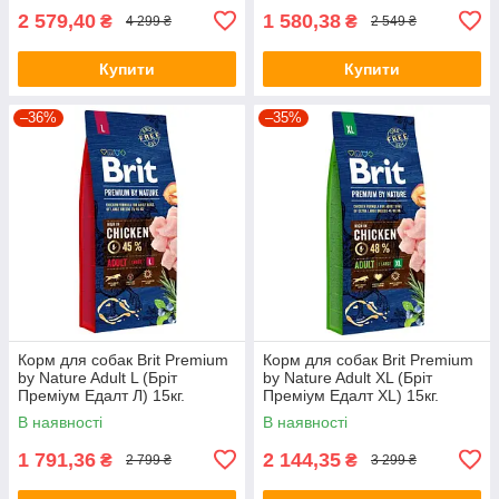
2 579,40
1 580,38
₴
₴
4 299 ₴
2 549 ₴
Купити
Купити
–36%
–35%
Корм для собак Brit Premium
Корм для собак Brit Premium
by Nature Adult L (Бріт
by Nature Adult XL (Бріт
Преміум Едалт Л) 15кг.
Преміум Едалт XL) 15кг.
В наявності
В наявності
1 791,36
2 144,35
₴
₴
2 799 ₴
3 299 ₴