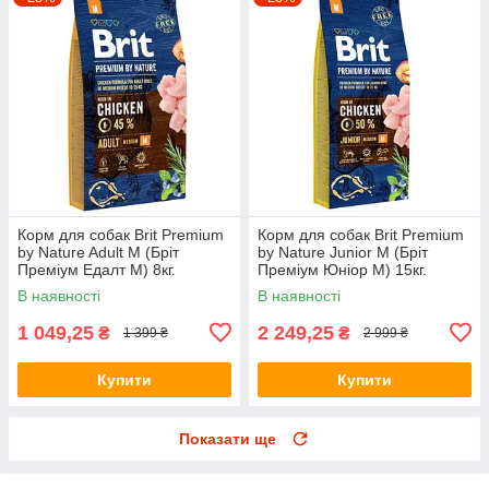
Корм для собак Brit Premium
Корм для собак Brit Premium
by Nature Adult М (Бріт
by Nature Junior М (Бріт
Преміум Едалт М) 8кг.
Преміум Юніор М) 15кг.
В наявності
В наявності
1 049,25
2 249,25
₴
₴
1 399 ₴
2 999 ₴
Купити
Купити
Показати ще