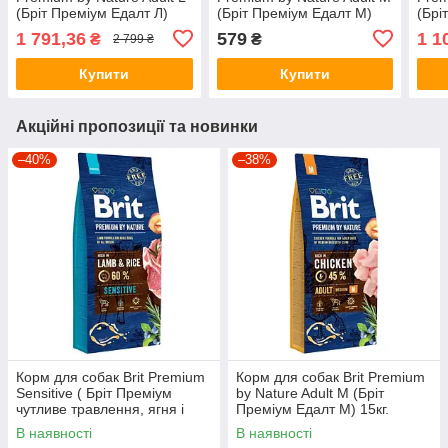
(Бріт Преміум Едалт Л)
(Бріт Преміум Едалт М)
(Брі
15кг.
3кг.
8кг.
1 791,36
579
1 1
₴
₴
2 799 ₴
Купити
Купити
Акційні пропозиції та новинки
–40%
–38%
Корм для собак Brit Premium
Корм для собак Brit Premium
Sensitive ( Бріт Преміум
by Nature Adult М (Бріт
чутливе травлення, ягня і
Преміум Едалт М) 15кг.
рис) 15кг.
В наявності
В наявності