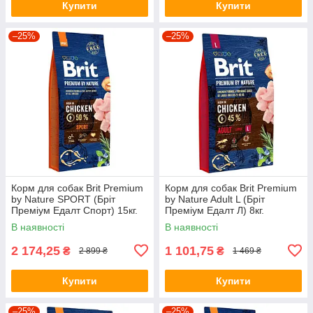
Купити
Купити
–25%
–25%
Корм для собак Brit Premium
Корм для собак Brit Premium
by Nature SPORT (Бріт
by Nature Adult L (Бріт
Преміум Едалт Спорт) 15кг.
Преміум Едалт Л) 8кг.
В наявності
В наявності
2 174,25
1 101,75
₴
₴
2 899 ₴
1 469 ₴
Купити
Купити
–25%
–25%