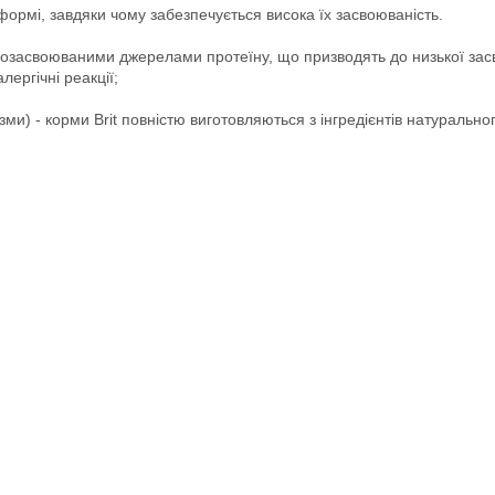
 формі, завдяки чому забезпечується висока їх засвоюваність.
лабкозасвоюваними джерелами протеїну, що призводять до низької за
лергічні реакції;
ми) - корми Brit повністю виготовляються з інгредієнтів натуральн