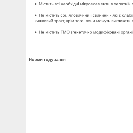
Містить всі необхідні мікроелементи в хелатній
Не містить сої, яловичини і свинини - які є с
кишковий тракт, крім того, вони можуть викликати а
Не містить ГМО (генетично модифіковані організ
Норми годування