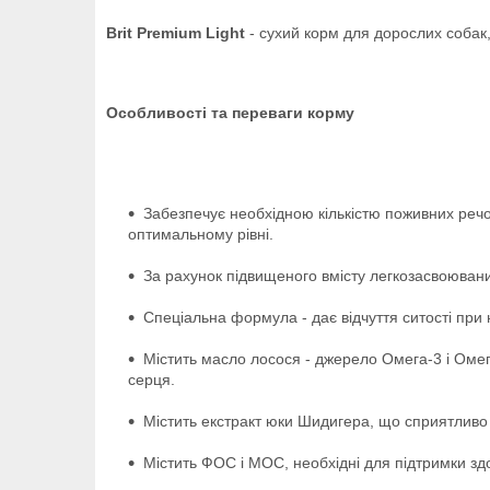
Brit Premium Light
- сухий корм для дорослих собак
Особливості та переваги корму
Забезпечує необхідною кількістю поживних речо
оптимальному рівні.
За рахунок підвищеного вмісту легкозасвоюваних
Спеціальна формула - дає відчуття ситості при
Містить масло лосося - джерело Омега-3 і Омега
серця.
Містить екстракт юки Шидигера, що сприятливо
Містить ФОС і МОС, необхідні для підтримки здо