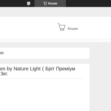
Кошик
Кошик
ІН
m by Nature Light ( Бріт Преміум
3кг.