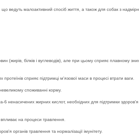
, що ведуть малоактивний спосіб життя, а також для собак з надмір
вин (жирів, білків і вуглеводів), але при цьому сприяє плавному з
 протеїнів сприяє підтримці м'язової маси в процесі втрати ваги.
 невеликому споживанні корму.
-6 ненасичених жирних кислот, необхідних для підтримки здоров'я ш
 впливає на процеси травлення.
ров'я органів травлення та нормалізації імунітету.