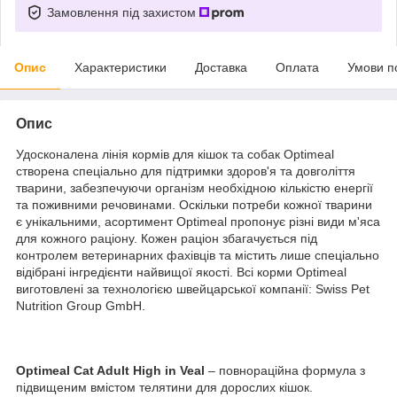
Замовлення під захистом
Опис
Характеристики
Доставка
Оплата
Умови п
Опис
Удосконалена лінія кормів для кішок та собак Optimeal
створена спеціально для підтримки здоров'я та довголіття
тварини, забезпечуючи організм необхідною кількістю енергії
та поживними речовинами. Оскільки потреби кожної тварини
є унікальними, асортимент Optimeal пропонує різні види м'яса
для кожного раціону. Кожен раціон збагачується під
контролем ветеринарних фахівців та містить лише спеціально
відібрані інгредієнти найвищої якості. Всі корми Optimeal
виготовлені за технологією швейцарської компанії: Swiss Pet
Nutrition Group GmbH.
Optimeal Cat Adult High in Veal
– повнораційна формула з
підвищеним вмістом телятини для дорослих кішок.