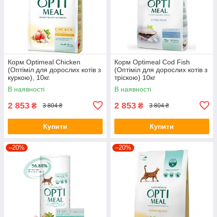
Корм Optimeal Chicken
Корм Optimeal Cod Fish
(Оптіміл для дорослих котiв з
(Оптіміл для дорослих котів з
куркою), 10кг.
тріскою) 10кг
В наявності
В наявності
2 853
2 853
₴
₴
3 804 ₴
3 804 ₴
Купити
Купити
–20%
–20%