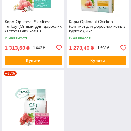
Корм Optimeal Sterilised
Корм Optimeal Chicken
Turkey (Оптіміл для дорослих
(Оптіміл для дорослих котiв з
кастрованих котів з
куркою), 4кг.
індичкою), 4кг.
В наявності
В наявності
1 313,60
1 278,40
₴
₴
1 642 ₴
1 598 ₴
Купити
Купити
–15%