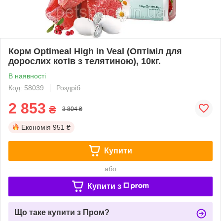
Корм Optimeal High in Veal (Оптіміл для
дорослих котiв з телятиною), 10кг.
В наявності
Код: 58039
Роздріб
2 853
₴
3 804 ₴
Економія
951 ₴
Купити
або
Купити з
Що таке купити з Пром?