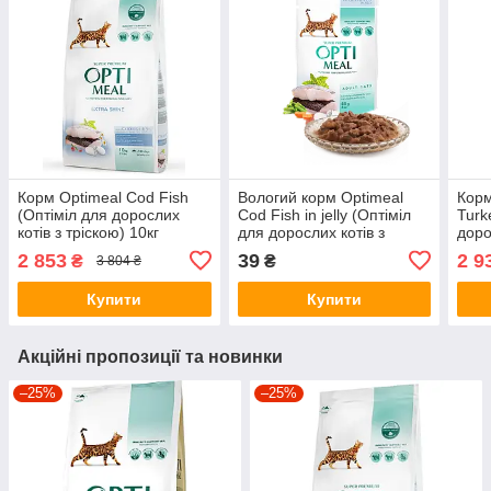
Корм Optimeal Cod Fish
Вологий корм Optimeal
Корм
(Оптіміл для дорослих
Cod Fish in jelly (Оптіміл
Turk
котів з тріскою) 10кг
для дорослих котів з
доро
тріскою в желе), 85г.
котів
2 853
39
2 9
₴
₴
3 804 ₴
Купити
Купити
Акційні пропозиції та новинки
–25%
–25%