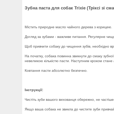
Зубна паста для собак Trixie (Тріксі зі с
Містить природне масло чайного дерева з корицею.
Догляд за зубами - важливе питання. Регулярне чищенн
Щоб привчити собаку до чищення зубів, необхідно в
На початку, собака повинна звикнути до смаку зубної
невеликою кількістю пасти. Наступним кроком стане а
Ковтання пасти абсолютно безпечно.
Інструкції:
Чистіть зуби вашого вихованця обережно, не частіше,
Якщо ваша собака не звикла до чистите зуби привчайт