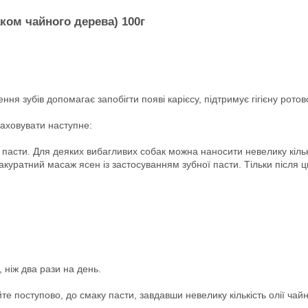
маком чайного дерева) 100г
я зубів допомагає запобігти появі карієсу, підтримує гігієну ротов
раховувати наступне:
 пасти. Для деяких вибагливих собак можна наносити невелику кільк
куратний масаж ясен із застосуванням зубної пасти. Тільки після ц
 ніж два рази на день.
е поступово, до смаку пасти, завдавши невелику кількість олії чайн