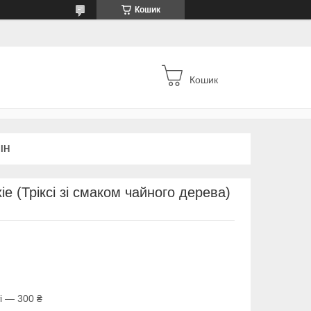
Кошик
Кошик
ІН
ie (Тріксі зі смаком чайного дерева)
і — 300 ₴