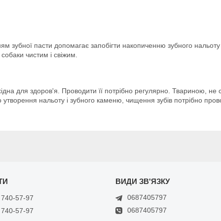
ням зубної пасти допомагає запобігти накопиченню зубного нальоту
 собаки чистим і свіжим.
ідна для здоров'я. Проводити її потрібно регулярно. Твариною, не
до утворення нальоту і зубного каменю, чищення зубів потрібно пров
0687405797
 740-57-97
0687405797
 740-57-97