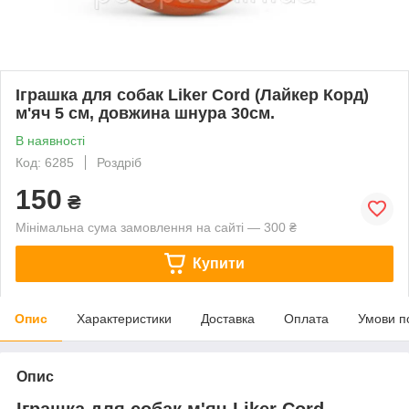
Іграшка для собак Liker Cord (Лайкер Корд)
м'яч 5 см, довжина шнура 30см.
В наявності
Код: 6285
Роздріб
150
₴
Мінімальна сума замовлення на сайті — 300 ₴
Купити
Опис
Характеристики
Доставка
Оплата
Умови п
Опис
Іграшка для собак м'яч Liker Cord