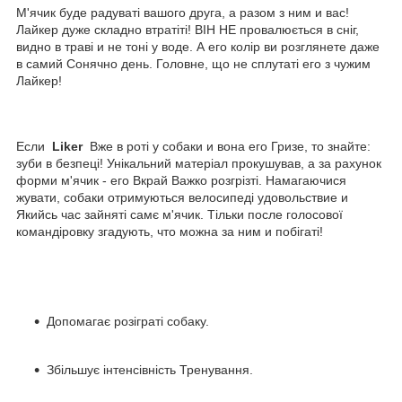
М'ячик буде радуваті вашого друга, а разом з ним и вас!
Лайкер дуже складно втратіті! ВІН НЕ провалюється в сніг,
видно в траві и не тоні у воде. А его колір ви розглянете даже
в самий Сонячно день. Головне, що не сплутаті его з чужим
Лайкер!
Если
Liker
Вже в роті у собаки и вона его Гризе, то знайте:
зуби в безпеці! Унікальний матеріал прокушував, а за рахунок
форми м'ячик - его Вкрай Важко розгрізті. Намагаючися
жувати, собаки отримуються велосипеді удовольствие и
Якийсь час зайняті самє м'ячик. Тільки после голосової
командіровку згадують, что можна за ним и побігаті!
Допомагає розіграті собаку.
Збільшує інтенсівність Тренування.