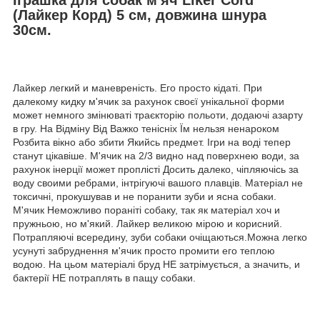
(Лайкер Корд) 5 см, довжина шнура
30см.
Лайкер легкий и маневреність. Его просто кідаті. При
далекому кидку м'ячик за рахунок своєї унікальної форми
может немного змінюваті траєкторію польоти, додаючі азарту
в гру. На Відміну Від Важко тенісніх Їм нельзя ненароком
Розбита вікно або збити Якийсь предмет. Ігри на воді тепер
станут цікавіше. М'ячик на 2/3 видно над поверхнею води, за
рахунок інерції может проплісті Досить далеко, чіпляючісь за
воду своими ребрами, інтрігуючі вашого плавців. Матеріал не
токсичні, прокушував и не поранити зуби и ясна собаки.
М'ячик Неможливо пораніті собаку, так як матеріал хоч и
пружньою, но м'який. Лайкер великою мірою и корисний.
Потрапляючі всередину, зуби собаки очіщаються.Можна легко
усунуті забруднення м'ячик просто промити его теплою
водою. На цьом матеріалі бруд НЕ затрімується, а значить, и
бактерії НЕ потраплять в пащу собаки.