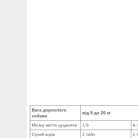
Вага дорослого
від 5 до 20 кг
собаки
Місяці життя цуценяти
1-5
6-
Сухий корм
1 табл.
1 