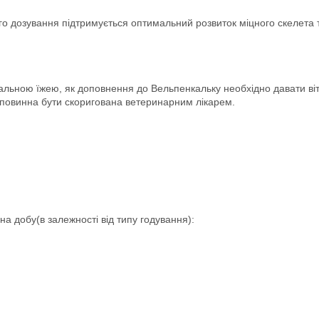
о дозування підтримується оптимальний розвиток міцного скелета т
ьною їжею, як доповнення до Вельпенкальку необхідно давати вітамі
к повинна бути скоригована ветеринарним лікарем.
а добу(в залежності від типу годування):