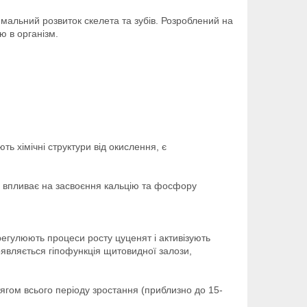
имальний розвиток скелета та зубів. Розроблений на
ю в організм.
ть хімічні структури від окислення, є
в, впливає на засвоєння кальцію та фосфору
регулюють процеси росту цуценят і активізують
оявляється гіпофункція щитовидної залози,
тягом всього періоду зростання (приблизно до 15-