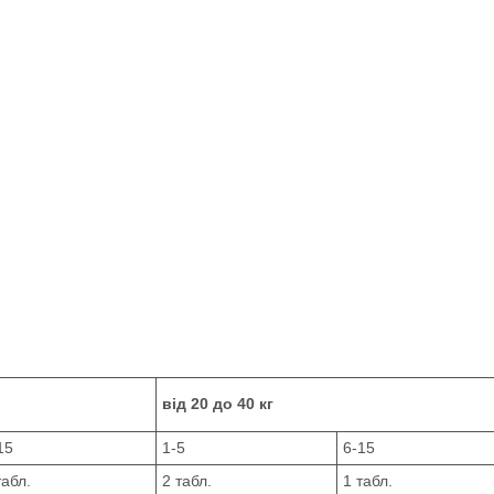
від 20 до 40 кг
15
1-5
6-15
табл.
2 табл.
1 табл.