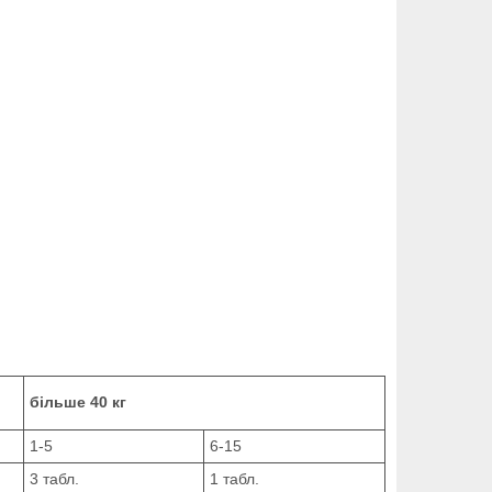
більше 40 кг
1-5
6-15
3 табл.
1 табл.