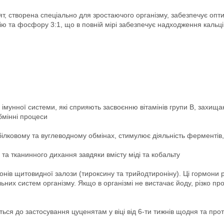
т, створена спеціально для зростаючого організму, забезпечує опт
цію та фосфору 3:1, що в повній мірі забезпечує надходження кальці
 імунної системи, які сприяють засвоєнню вітамінів групи В, захищаю
бмінні процеси
 білковому та вуглеводному обмінах, стимулює діяльність ферменті
а тканинного дихання завдяки вмісту міді та кобальту
монів щитовидної залози (тироксину та трийодтироніну). Ці гормони 
них систем організму. Якщо в організмі не вистачає йоду, різко пр
ься до застосування цуценятам у віці від 6-ти тижнів щодня та про