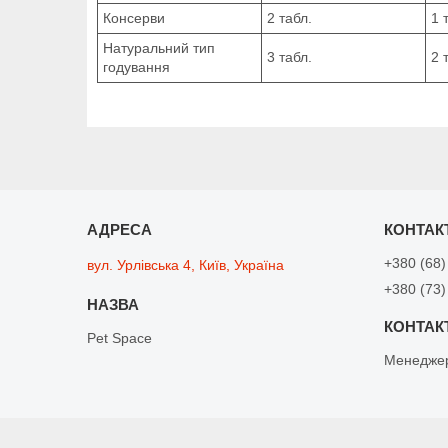
Консерви
2 табл.
1 
Натуральний тип
3 табл.
2 
годування
+380 (68)
вул. Урлівська 4, Київ, Україна
+380 (73)
Pet Space
Менедже