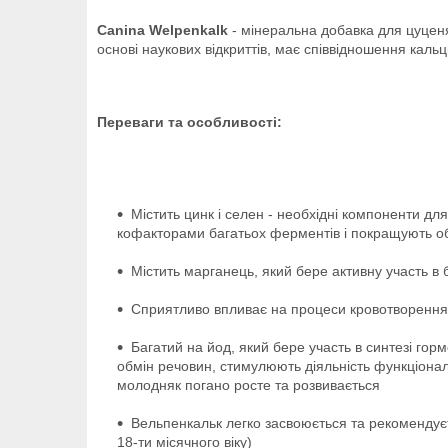
Canina Welpenkalk
- мінеральна добавка для цуценя
основі наукових відкриттів, має співвідношення каль
Переваги та особливості:
Містить цинк і селен - необхідні компоненти для
кофакторами багатьох ферментів і покращують о
Містить марганець, який бере активну участь в
Сприятливо впливає на процеси кровотворення т
Багатий на йод, який бере участь в синтезі гор
обмін речовин, стимулюють діяльність функціональ
молодняк погано росте та розвивається
Вельпенкальк легко засвоюється та рекомендуєт
18-ти місячного віку)