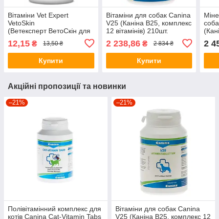
Вітаміни Vet Expert
Вітаміни для собак Canina
Міне
VetoSkin
V25 (Каніна В25, комплекс
соба
(Ветексперт ВетоСкін для
12 вітамінів) 210шт.
(Кан
собак і кішок з
екст
12,15
2 238,86
2 4
₴
₴
13,50 ₴
2 834 ₴
проблемами шкіри) 1
180
капсула
Купити
Купити
Акційні пропозиції та новинки
–21%
–21%
Полівітамінний комплекс для
Вітаміни для собак Canina
котів Canina Cat-Vitamin Tabs
V25 (Каніна В25, комплекс 12