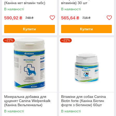
(Каніна кет вітамін табс)
вітамінів) 30 шт
250шт.
В наявності
В наявності
590,92
565,64
₴
₴
748 ₴
716 ₴
Купити
Купити
–21%
–21%
Мінеральна добавка для
Вітаміни для собак Canina
цуценят Canina Welpenkalk
Biotin forte (Каніна Біотин
(Каніна Вельпенкальк)
форте з біотином) 60шт
1000шт
В наявності
В наявності