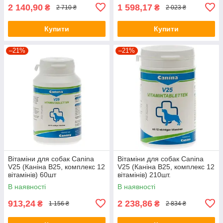
2 140,90
1 598,17
₴
₴
2 710 ₴
2 023 ₴
Купити
Купити
–21%
–21%
Вітаміни для собак Canina
Вітаміни для собак Canina
V25 (Каніна В25, комплекс 12
V25 (Каніна В25, комплекс 12
вітамінів) 60шт
вітамінів) 210шт.
В наявності
В наявності
913,24
2 238,86
₴
₴
1 156 ₴
2 834 ₴