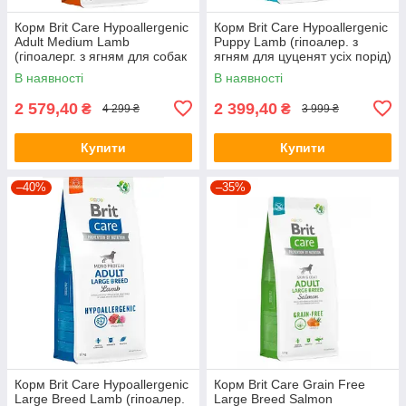
Корм Brit Care Hypoallergenic
Корм Brit Care Hypoallergenic
Adult Medium Lamb
Puppy Lamb (гіпоалер. з
(гіпоалерг. з ягням для собак
ягням для цуценят усіх порід)
середніх порід) 12кг
12кг
В наявності
В наявності
2 579,40
2 399,40
₴
₴
4 299 ₴
3 999 ₴
Купити
Купити
–40%
–35%
Корм Brit Care Hypoallergenic
Корм Brit Care Grain Free
Large Breed Lamb (гіпоалер.
Large Breed Salmon