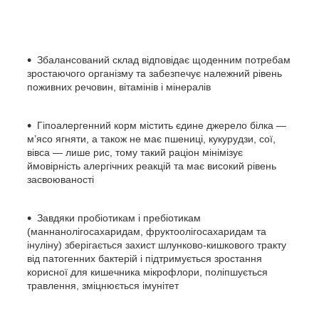
Збалансований склад відповідає щоденним потребам
зростаючого організму та забезпечує належний рівень
поживних речовин, вітамінів і мінералів
Гіпоалергенний корм містить єдине джерело білка —
м’ясо ягняти, а також не має пшениці, кукурудзи, сої,
вівса — лише рис, тому такий раціон мінімізує
ймовірність алергічних реакцій та має високий рівень
засвоюваності
Завдяки пробіотикам і пребіотикам
(маннанолігосахаридам, фруктоолігосахаридам та
інуліну) зберігається захист шлунково-кишкового тракту
від патогенних бактерій і підтримується зростання
корисної для кишечника мікрофлори, поліпшується
травлення, зміцнюється імунітет