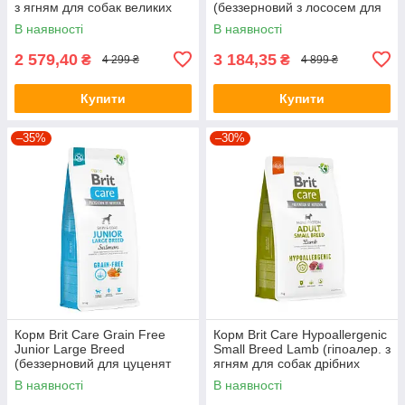
з ягням для собак великих
(беззерновий з лососем для
порід) 12кг
собак великих порід) 12кг
В наявності
В наявності
2 579,40
3 184,35
₴
₴
4 299 ₴
4 899 ₴
Купити
Купити
–35%
–30%
Корм Brit Care Grain Free
Корм Brit Care Hypoallergenic
Junior Large Breed
Small Breed Lamb (гіпоалер. з
(беззерновий для цуценят
ягням для собак дрібних
великих порід з лососем)
порід) 7кг
В наявності
В наявності
12кг