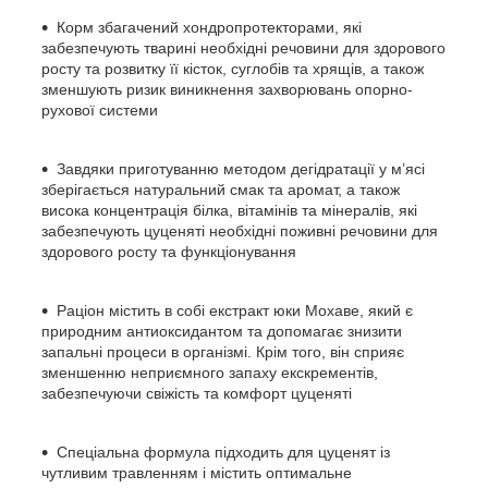
Корм збагачений хондропротекторами, які
забезпечують тварині необхідні речовини для здорового
росту та розвитку її кісток, суглобів та хрящів, а також
зменшують ризик виникнення захворювань опорно-
рухової системи
Завдяки приготуванню методом дегідратації у м’ясі
зберігається натуральний смак та аромат, а також
висока концентрація білка, вітамінів та мінералів, які
забезпечують цуценяті необхідні поживні речовини для
здорового росту та функціонування
Раціон містить в собі екстракт юки Мохаве, який є
природним антиоксидантом та допомагає знизити
запальні процеси в організмі. Крім того, він сприяє
зменшенню неприємного запаху екскрементів,
забезпечуючи свіжість та комфорт цуценяті
Спеціальна формула підходить для цуценят із
чутливим травленням і містить оптимальне