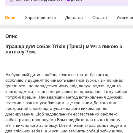
Опис
Характеристики
Доставка
Оплата
Умови п
Опис
Іграшка для собак Trixie (Тріксі) м'яч з пикою з
латексу 7см.
Як будь-якій дитині, собаці хочеться грати. До того ж,
особливо у цуценят починають мінятися зубки, і він починає
гризти все, що попадеться йому «під лапу»: взуття, одяг та
інші предмети, які для «сгризанія» не призначені. Тому собаці
потрібні іграшки. Найвдаліший метод встановлення дружніх
взаємин з вашим улюбленцем - це гра з ним.До того ж це
прекрасний спосіб підготувати вашого вихованця до
дресирування. Щоб задовольнити есстественно рефлекс
собак гризти, пропонуємо Вам придбати для нього іграшку -
м'яч, виконаного з латексу. Він не тільки зіграє роль предмета
для спільних забав, а й успішно замінить собаці зубну щітку,