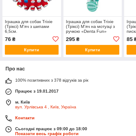
Іграшка для собак Trixie
Іграшка для собак Trixie
Ігра
(Тріксі) М'яч з шипами
(Тріксі) М'яч на мотузці з
(Трі
6,5см.
ручкою «Denta Fun»
писк
7см./24см.
76
295
85
₴
₴
Купити
Купити
Про нас
100% позитивних з 378 відгуків за рік
Працює з 19.01.2017
м. Київ
вул. Урлівська 4 , Київ, Україна
Контакти
Сьогодні працює з 09:00 до 18:00
Показати весь графік роботи