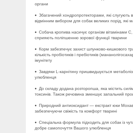
органи
Збагачений хондропротекторами, які слугують ві
відмінним вибором для собак великих порід, які 
Собача кропива насичує організм вітамінами С, 
сприяють поліпшенню зорової функції тварини
Корм забезпечує захист шлунково-кишкового трак
кількість пробіотиків і пребіотиків (мананолігос
імунітету
Завдяки L-карнітину пришвидшується метаболізм
улюбленця
До складу додана розторопша, яка містить силі
токсинів. Також речовина зменшує запальний проце
Природний антиоксидант — екстракт юки Мохаве
забезпечуючи свіжість та комфорт тварині
Спеціальна формула підходить для собак із чут
добре самопочуття Вашого улюбленця