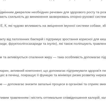
дмінним джерелом необхідних речовин для здорового росту та розвит
мають схильність до виникнення захворювань опорно-рухової систе
Е, К, які чудово впливають на зміцнення імунної системи собаки, зб
ту від патогенних бактерій і підтримує зростання корисної для киш
ахариди, фруктоолігосахариди та інулін), які також поліпшують трав
 та активізується спалення жиру — така особливість допомагає пі
марин, активний компонент, що допомагає підтримувати здоров'я печ
с в печінці, покращує її функцію та мінімізує ризик розвитку нирко
 — допомагає знизити запальні процеси в організмі та сприяє зм
ливим травленням і містить оптимальне співвідношення калорій, к