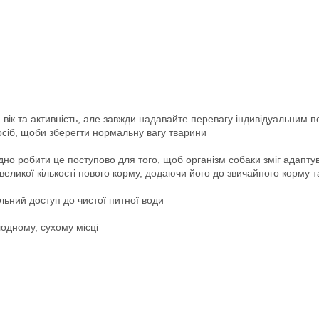
 вік та активність, але завжди надавайте перевагу індивідуальним 
осіб, щоби зберегти нормальну вагу тварини
дно робити це поступово для того, щоб організм собаки зміг адапту
великої кількості нового корму, додаючи його до звичайного корму 
льний доступ до чистої питної води
лодному, сухому місці