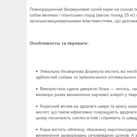
Повнораціонний беззерновий сухий корм на основі ло
собак великих і гігантських порід (вагою понад 25 кг
загальнозміцнювальними властивостями, що допомага
Особливосты та переваги:
Унікальна беззернова формула містить всі необх
здібностей собаки та забезпечення оптимального 
Використано єдине джерело білка — лосось, так
мінімізує ризик виникнення харчової алергії у тва
Корисний вплив на здоров’я шкіри та красу шер
кислот, що також ефективно покращують здоров’я 
цинку посилюють синтез м'язів і сприяють їх швид
Корм містить обліпиху, збагачену каротиноїда
виникнення захворювань сечовивідних шляхів. А з