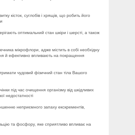
ку кісток, суглобів і хрящів, що робить його
ми
ерігають оптимальний стан шкіри і шерсті, а також
ечника мікрофлори, адже містить в собі необхідну
лення й ефективно впливають на покращення
дтримати чудовий фізичний стан тіла Вашого
інки під час очищення організму від шкідливих
вої недостатності
еншенню неприємного запаху екскрементів,
альцію та фосфору, яке сприятливо впливає на