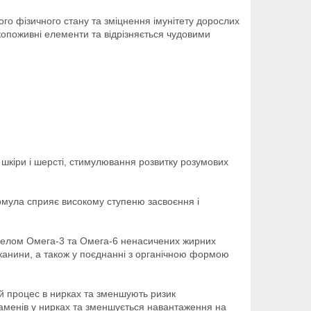
го фізичного стану та зміцнення імунітету дорослих
сокопоживні елементи та відрізняється чудовими
 шкіри і шерсті, стимулювання розвитку розумових
ормула сприяє високому ступеню засвоєння і
жерелом Омега-3 та Омега-6 ненасичених жирних
тканини, а також у поєднанні з органічною формою
й процес в нирках та зменшують ризик
 каменів у нирках та зменшується навантаження на