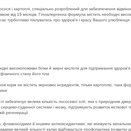
сося і картоплі, спеціально розроблений для забезпечення відмінно
) віком від 15 місяців. Гіпоалергенна формула містить необхідні ви
є турботливо піклуватись про здоров’я і красу Вашого улюбленця.
ідні високопоживні білки й жирні кислоти для підтримання здоров’я
фізичного стану його тіла
ож корм не містить зернових інгредієнтів, тільки картоплю, така ф
рини
сті забезпечує велика кількість лососевої олії, яка є природним д
серцево-судинної системи і мозку, підтримують розвиток кісткової 
кій регенерації
ми, флавоноїдами й іншими антиоксидантами, які знижують запальни
авдяки великій кількості калію відбувається профілактика розвитку