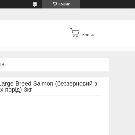
Кошик
Кошик
ІН
 Large Breed Salmon (беззерновий з
 порід) 3кг