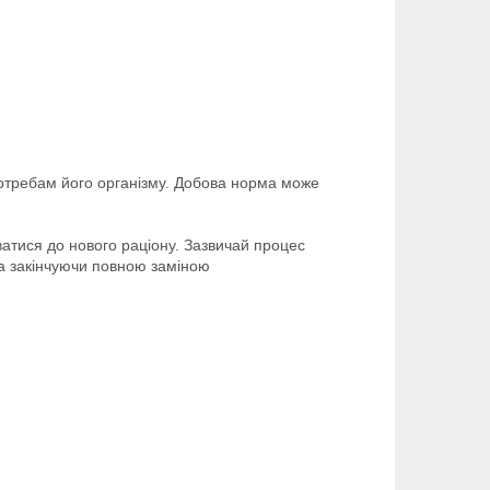
потребам його організму. Добова норма може
ватися до нового раціону. Зазвичай процес
та закінчуючи повною заміною