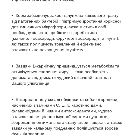
Корм забезпечує захист шлунково-кишкового тракту
від патогенних бактерій і підтримує зростання корисної
для кишечника мікрофлори, адже містить в собі
необхідну кількість пробіотиків і пребіотиків
(мананолігосахариди, фруктоолігосахариди та інулін),
які також поліпшують травлення й ефективно
впливають на покращення імунітету
Завдяки L-карнітину пришвидшується метаболізм та
активізується спалення жиру — така особливість
допомагає підтримати чудовий фізичний стан тіла
Вашого улюбленця
Використання у складі обліпихи та собачої кропиви,
насичених вітамінами С, Е, К, каротиноїдами,
флавоноїдами й іншими антиоксидантами, чудово
впливає на зміцнення імунної системи цуценяти,
збереження оптимального стану шкіри і шерсті, а також
завдяки унікальному поєднанню поліпшується зорова
функція тварини