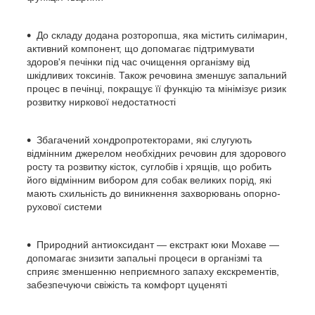
До складу додана розторопша, яка містить силімарин,
активний компонент, що допомагає підтримувати
здоров'я печінки під час очищення організму від
шкідливих токсинів. Також речовина зменшує запальний
процес в печінці, покращує її функцію та мінімізує ризик
розвитку ниркової недостатності
Збагачений хондропротекторами, які слугують
відмінним джерелом необхідних речовин для здорового
росту та розвитку кісток, суглобів і хрящів, що робить
його відмінним вибором для собак великих порід, які
мають схильність до виникнення захворювань опорно-
рухової системи
Природний антиоксидант — екстракт юки Мохаве —
допомагає знизити запальні процеси в організмі та
сприяє зменшенню неприємного запаху екскрементів,
забезпечуючи свіжість та комфорт цуценяті