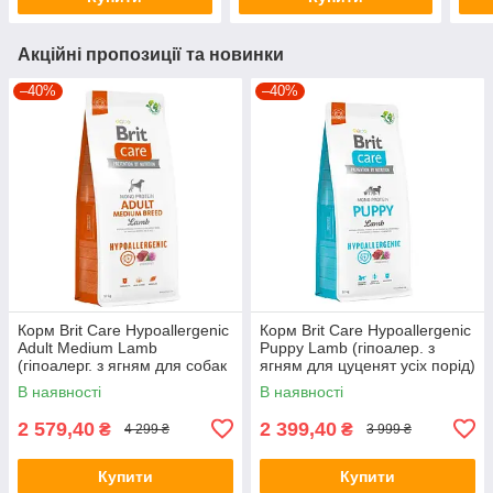
Акційні пропозиції та новинки
–40%
–40%
Корм Brit Care Hypoallergenic
Корм Brit Care Hypoallergenic
Adult Medium Lamb
Puppy Lamb (гіпоалер. з
(гіпоалерг. з ягням для собак
ягням для цуценят усіх порід)
середніх порід) 12кг
12кг
В наявності
В наявності
2 579,40
2 399,40
₴
₴
4 299 ₴
3 999 ₴
Купити
Купити