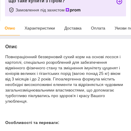
Що таке купити з Пром?
Замовлення під захистом
Опис
Характеристики
Доставка
Оплата
Умови п
Опис
Повнораціонний беззерновий сухий корм на основі лосося і
картоплі, спеціально розроблений для забезпечення
відмінного фізичного стану та зміцнення імунітету цуценят і
юніорів великих і гігантських порід (вагою понад 25 кг) віком
від 3 місяців і до 2 років. Гіпоалергенна формула містить
необхідні високопоживні елементи та відрізняється чудовими
загальнозміцнювальними властивостями, що допомагає
турботливо піклуватись про здоров’я і красу Вашого
улюбленця.
Особливості та переваги: