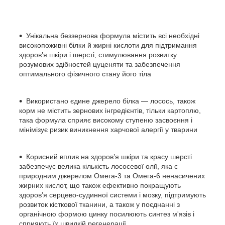
Унікальна беззернова формула містить всі необхідні
високопоживні білки й жирні кислоти для підтримання
здоров’я шкіри і шерсті, стимулювання розвитку
розумових здібностей цуценяти та забезпечення
оптимального фізичного стану його тіла
Використано єдине джерело білка — лосось, також
корм не містить зернових інгредієнтів, тільки картоплю,
така формула сприяє високому ступеню засвоєння і
мінімізує ризик виникнення харчової алергії у тварини
Корисний вплив на здоров’я шкіри та красу шерсті
забезпечує велика кількість лососевої олії, яка є
природним джерелом Омега-3 та Омега-6 ненасичених
жирних кислот, що також ефективно покращують
здоров’я серцево-судинної системи і мозку, підтримують
розвиток кісткової тканини, а також у поєднанні з
органічною формою цинку посилюють синтез м'язів і
сприяють їх швидкій регенерації