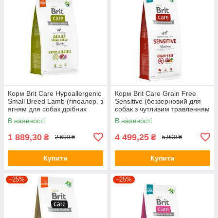
Корм Brit Care Hypoallergenic
Корм Brit Care Grain Free
Small Breed Lamb (гіпоалер. з
Sensitive (беззерновий для
ягням для собак дрібних
собак з чутливим травленням
порід) 7кг
з олениною) 12кг
В наявності
В наявності
1 889,30
4 499,25
₴
₴
2 699 ₴
5 999 ₴
Купити
Купити
–25%
–25%