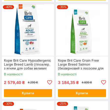
–40%
–35%
Корм Brit Care Hypoallergenic
Корм Brit Care Grain Free
Large Breed Lamb (гіпоалер.
Large Breed Salmon
з ягням для собак великих
(беззерновий з лососем для
порід) 12кг
собак великих порід) 12кг
В наявності
В наявності
2 579,40
3 184,35
₴
₴
4 299 ₴
4 899 ₴
Купити
Купити
–30%
–25%