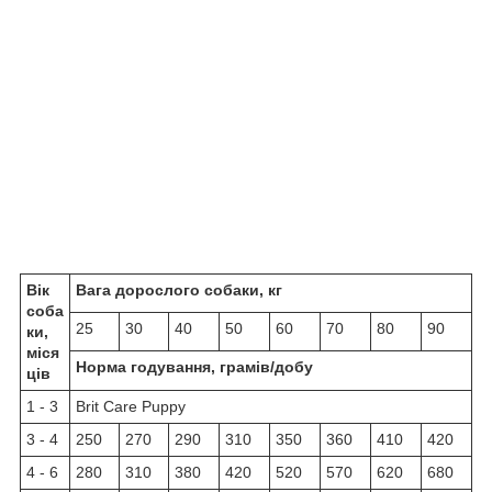
Вік
Вага дорослого собаки, кг
соба
25
30
40
50
60
70
80
90
ки,
міся
Норма годування, грамів/добу
ців
1 - 3
Brit Care Puppy
3 - 4
250
270
290
310
350
360
410
420
4 - 6
280
310
380
420
520
570
620
680