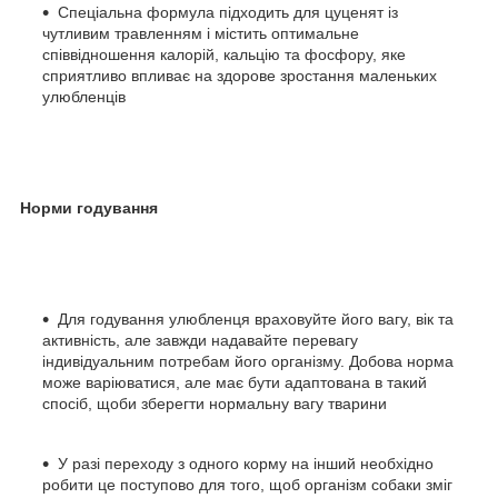
Спеціальна формула підходить для цуценят із
чутливим травленням і містить оптимальне
співвідношення калорій, кальцію та фосфору, яке
сприятливо впливає на здорове зростання маленьких
улюбленців
Норми годування
Для годування улюбленця враховуйте його вагу, вік та
активність, але завжди надавайте перевагу
індивідуальним потребам його організму. Добова норма
може варіюватися, але має бути адаптована в такий
спосіб, щоби зберегти нормальну вагу тварини
У разі переходу з одного корму на інший необхідно
робити це поступово для того, щоб організм собаки зміг