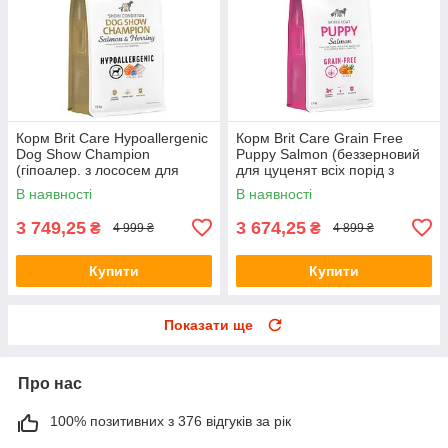
Корм Brit Care Hypoallergenic
Корм Brit Care Grain Free
Dog Show Champion
Puppy Salmon (беззерновий
(гіпоалер. з лососем для
для цуценят всіх порід з
виставкових собак) 12кг
лососем) 12кг
В наявності
В наявності
3 749,25
3 674,25
₴
₴
4 999 ₴
4 899 ₴
Купити
Купити
Показати ще
Про нас
100% позитивних з 376 відгуків за рік