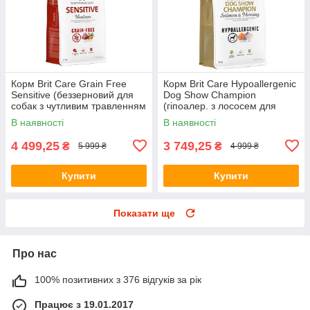
Корм Brit Care Grain Free
Корм Brit Care Hypoallergenic
Sensitive (беззерновий для
Dog Show Champion
собак з чутливим травленням
(гіпоалер. з лососем для
з олениною) 12кг
виставкових собак) 12кг
В наявності
В наявності
4 499,25
3 749,25
₴
₴
5 999 ₴
4 999 ₴
Купити
Купити
Показати ще
Про нас
100% позитивних з 376 відгуків за рік
Працює з 19.01.2017