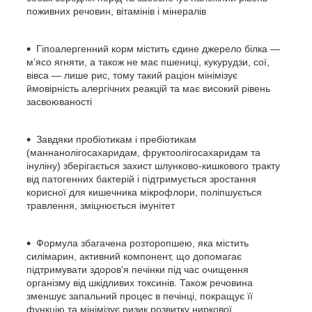
поживних речовин, вітамінів і мінералів
Гіпоалергенний корм містить єдине джерело білка —
м’ясо ягняти, а також не має пшениці, кукурудзи, сої,
вівса — лише рис, тому такий раціон мінімізує
ймовірність алергічних реакцій та має високий рівень
засвоюваності
Завдяки пробіотикам і пребіотикам
(маннанолігосахаридам, фруктоолігосахаридам та
інуліну) зберігається захист шлунково-кишкового тракту
від патогенних бактерій і підтримується зростання
корисної для кишечника мікрофлори, поліпшується
травлення, зміцнюється імунітет
Формула збагачена розторопшею, яка містить
силімарин, активний компонент, що допомагає
підтримувати здоров'я печінки під час очищення
організму від шкідливих токсинів. Також речовина
зменшує запальний процес в печінці, покращує її
функцію та мінімізує ризик розвитку ниркової