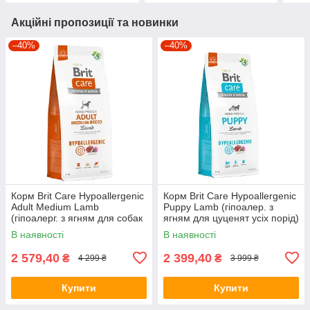
Акційні пропозиції та новинки
–40%
–40%
Корм Brit Care Hypoallergenic
Корм Brit Care Hypoallergenic
Adult Medium Lamb
Puppy Lamb (гіпоалер. з
(гіпоалерг. з ягням для собак
ягням для цуценят усіх порід)
середніх порід) 12кг
12кг
В наявності
В наявності
2 579,40
2 399,40
₴
₴
4 299 ₴
3 999 ₴
Купити
Купити