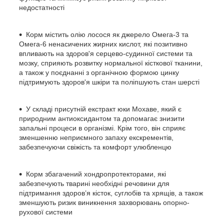
недостатності
Корм містить олію лосося як джерело Омега-3 та
Омега-6 ненасичених жирних кислот, які позитивно
впливають на здоров'я серцево-судинної системи та
мозку, сприяють розвитку нормальної кісткової тканини,
а також у поєднанні з органічною формою цинку
підтримують здоров'я шкіри та поліпшують стан шерсті
У складі присутній екстракт юки Мохаве, який є
природним антиоксидантом та допомагає знизити
запальні процеси в організмі. Крім того, він сприяє
зменшенню неприємного запаху екскрементів,
забезпечуючи свіжість та комфорт улюбленцю
Корм збагачений хондропротекторами, які
забезпечують тварині необхідні речовини для
підтримання здоров’я кісток, суглобів та хрящів, а також
зменшують ризик виникнення захворювань опорно-
рухової системи