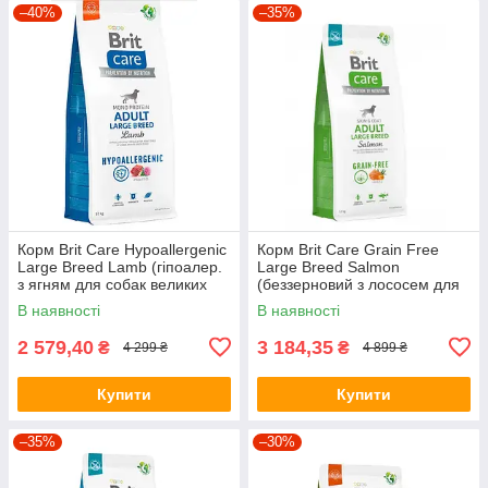
–40%
–35%
Корм Brit Care Hypoallergenic
Корм Brit Care Grain Free
Large Breed Lamb (гіпоалер.
Large Breed Salmon
з ягням для собак великих
(беззерновий з лососем для
порід) 12кг
собак великих порід) 12кг
В наявності
В наявності
2 579,40
3 184,35
₴
₴
4 299 ₴
4 899 ₴
Купити
Купити
–35%
–30%