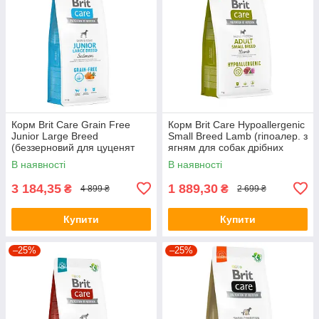
Корм Brit Care Grain Free
Корм Brit Care Hypoallergenic
Junior Large Breed
Small Breed Lamb (гіпоалер. з
(беззерновий для цуценят
ягням для собак дрібних
великих порід з лососем)
порід) 7кг
В наявності
В наявності
12кг
3 184,35
1 889,30
₴
₴
4 899 ₴
2 699 ₴
Купити
Купити
–25%
–25%