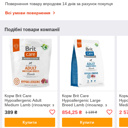
Повернення товару впродовж 14 днів за рахунок покупця
Всі умови повернення
Подібні товари компанії
Корм Brit Care
Корм Brit Care
Корм
Hypoallergenic Adult
Hypoallergenic Large
Hypo
Medium Lamb (гіпоалерг. з
Breed Lamb (гіпоалер. з
Medi
ягням для собак середніх
ягням для собак великих
ягня
389
854,25
2 5
₴
₴
1 139 ₴
порід) 1кг
порід) 3кг
порі
Купити
Купити