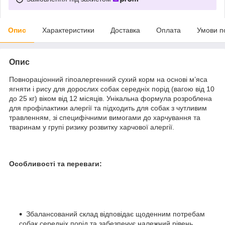
Опис
Характеристики
Доставка
Оплата
Умови п
Опис
Повнораціонний гіпоалергенний сухий корм на основі м’яса
ягняти і рису для дорослих собак середніх порід (вагою від 10
до 25 кг) віком від 12 місяців. Унікальна формула розроблена
для профілактики алергії та підходить для собак з чутливим
травленням, зі специфічними вимогами до харчування та
тваринам у групі ризику розвитку харчової алергії.
Особливості та переваги:
Збалансований склад відповідає щоденним потребам
собак середніх порід та забезпечує належний рівень