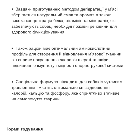
Завдяки приготуванню методом дегідратації у м’ясі
зберігається натуральний смак та аромат, а також
висока концентрація білка, вітамінів та мінералів, які
забезпечують собаці необхідні поживні речовини для
здорового функціонування
Також раціон має оптимальний амінокислотний
профіль для створення й відновлення м'язової тканини,
він сприяє покращенню здоров’я шерсті та шкіри,
підвищенню імунітету і міцності опорно-рухової системи
Спеціальна формула підходить для собак із чутливим
травленням і містить оптимальне співвідношення
калорій, кальцію та фосфору, яке сприятливо впливає
на самопочуття тварини
Норми годування