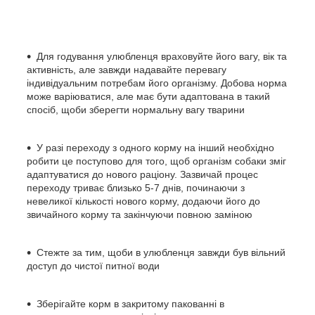
Для годування улюбленця враховуйте його вагу, вік та
активність, але завжди надавайте перевагу
індивідуальним потребам його організму. Добова норма
може варіюватися, але має бути адаптована в такий
спосіб, щоби зберегти нормальну вагу тварини
У разі переходу з одного корму на інший необхідно
робити це поступово для того, щоб організм собаки зміг
адаптуватися до нового раціону. Зазвичай процес
переходу триває близько 5-7 днів, починаючи з
невеликої кількості нового корму, додаючи його до
звичайного корму та закінчуючи повною заміною
Стежте за тим, щоби в улюбленця завжди був вільний
доступ до чистої питної води
Зберігайте корм в закритому пакованні в