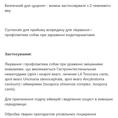
Безпечний для цуценят - можна застосовувати з 2-тижневого
віку
Суспензія для прийому всередину для лікування і
профілактики собак при зараженні ендопаразитами
Застосування:
Лікування і профілактика собак при ураженні змішаними
инвазиями, що викликаються Гастроинтестинальная
нематодами (зрілі і незрілі імаго, личинки L4 Toxocara canis,
зрілі імаго Uncinaria stenocephala, зрілі імаго Ancylostoma
caninum) і еймеріями (Isospora ohioensis complex, Isospora
canis).
Для припинення поділу еймерій і виділення ооцист в зовнішнє
середовище.
Обробка тварин препаратом уповільнює поширення