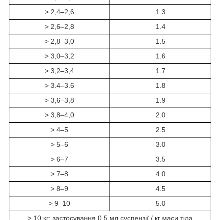
> 2,4–2,6
1.3
> 2,6–2,8
1.4
> 2,8–3,0
1.5
> 3,0–3,2
1.6
> 3,2–3,4
1.7
> 3.4–3.6
1.8
> 3,6–3,8
1.9
> 3,8–4,0
2.0
> 4–5
2.5
> 5–6
3.0
> 6–7
3.5
> 7–8
4.0
> 8–9
4.5
> 9–10
5.0
> 10 кг: застосування 0,5 мл суспензії / кг маси тіла