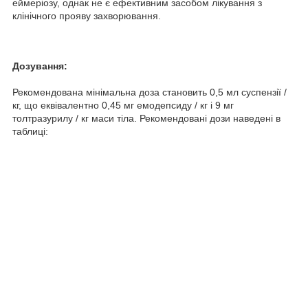
еймеріозу, однак не є ефективним засобом лікування з
клінічного прояву захворювання.
Дозування:
Рекомендована мінімальна доза становить 0,5 мл суспензії /
кг, що еквівалентно 0,45 мг емодепсиду / кг і 9 мг
толтразурилу / кг маси тіла. Рекомендовані дози наведені в
таблиці: