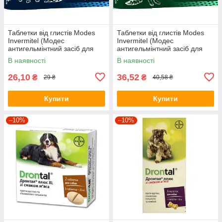
Таблетки від глистів Modes
Таблетки від глистів Modes
Invermitel (Модес
Invermitel (Модес
антигельмінтний засіб для
антигельмінтний засіб для
собак та котів) 0.4г/1т
собак) 0.8г/1т
В наявності
В наявності
26,10
36,52
₴
₴
29 ₴
40,58 ₴
Купити
Купити
–10%
–10%