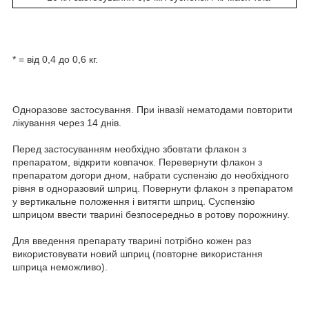
* = від 0,4 до 0,6 кг.
Одноразове застосування. При інвазії нематодами повторити
лікування через 14 днів.
Перед застосуванням необхідно збовтати флакон з
препаратом, відкрити ковпачок. Перевернути флакон з
препаратом догори дном, набрати суспензію до необхідного
рівня в одноразовий шприц. Повернути флакон з препаратом
у вертикальне положення і витягти шприц. Суспензію
шприцом ввести тварині безпосередньо в ротову порожнину.
Для введення препарату тварині потрібно кожен раз
використовувати новий шприц (повторне використання
шприца неможливо).