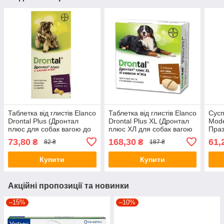
Таблетка від глистів Elanco
Таблетка від глистів Elanco
Сусп
Drontal Plus (Дронтал
Drontal Plus XL (Дронтал
Mode
плюс для собак вагою до
плюс ХЛ для собак вагою
Праз
10кг.), 1таб.
35кг.), 1таб.
)10 
73,80
168,30
61,
₴
₴
82 ₴
187 ₴
Купити
Купити
Акційні пропозиції та новинки
–15%
–10%