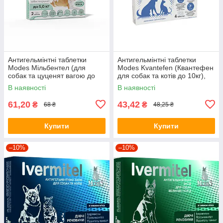
Антигельмінтні таблетки
Антигельмінтні таблетки
Modes Мільбентел (для
Modes Kvantefen (Квантефен
собак та цуценят вагою до
для собак та котів до 10кг),
2кг.) 1табл
0.7мг 1табл
В наявності
В наявності
61,20
43,42
₴
₴
68 ₴
48,25 ₴
Купити
Купити
–10%
–10%