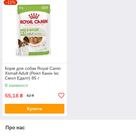
–11%
Корм для собак Royal Canin
Xsmall Adult (Роял Канін Ікс
Смол Едалт) 85 г
В наявності
55,18
₴
62 ₴
Купити
Про нас