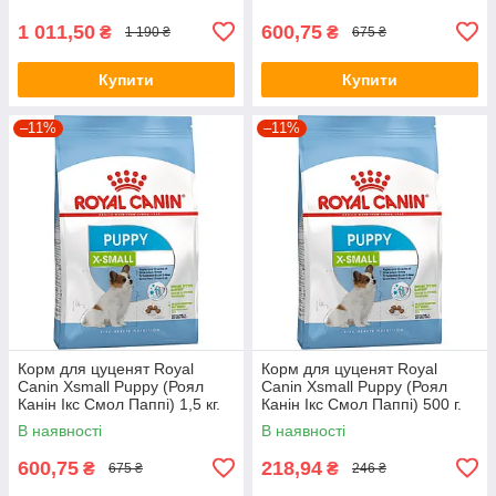
1 011,50
600,75
₴
₴
1 190 ₴
675 ₴
Купити
Купити
–11%
–11%
Корм для цуценят Royal
Корм для цуценят Royal
Canin Xsmall Puppy (Роял
Canin Xsmall Puppy (Роял
Канін Ікс Смол Паппі) 1,5 кг.
Канін Ікс Смол Паппі) 500 г.
В наявності
В наявності
600,75
218,94
₴
₴
675 ₴
246 ₴