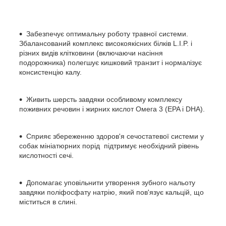
Забезпечує оптимальну роботу травної системи.
Збалансований комплекс високоякісних білків L.I.P. і
різних видів клітковини (включаючи насіння
подорожника) полегшує кишковий транзит і нормалізує
консистенцію калу.
Живить шерсть завдяки особливому комплексу
поживних речовин і жирних кислот Омега 3 (EPA і DHA).
Сприяє збереженню здоров'я сечостатевої системи у
собак мініатюрних порід підтримує необхідний рівень
кислотності сечі.
Допомагає уповільнити утворення зубного нальоту
завдяки поліфосфату натрію, який пов'язує кальцій, що
міститься в слині.