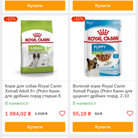
Купити
Купити
–11%
–11%
Корм для собак Royal Canin
Вологий корм Royal Canin
Xsmall Аdult 8+ (Роял Канін
Xsmall Puppy (Роял Канін для
для дрібних порід старше 8
цуценят дрібних порід, 2-10
років) 3кг
міс) 85 г
В наявності
В наявності
1 084,02
55,18
₴
₴
1 218 ₴
62 ₴
Купити
Купити