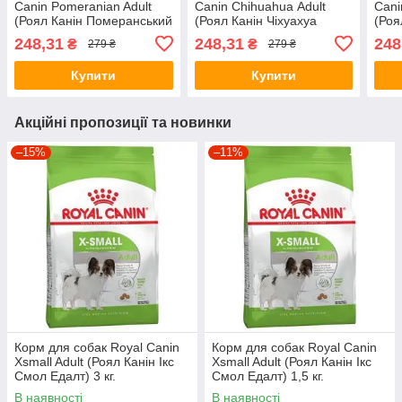
Canin Pomeranian Adult
Canin Chihuahua Аdult
Cani
(Роял Канін Померанський
(Роял Канін Чіхуахуа
(Роя
Шпиц) 500г
Едалт) 500 г.
Папп
248,31
248,31
248
₴
₴
279 ₴
279 ₴
Купити
Купити
Акційні пропозиції та новинки
–15%
–11%
Корм для собак Royal Canin
Корм для собак Royal Canin
Xsmall Adult (Роял Канін Ікс
Xsmall Adult (Роял Канін Ікс
Смол Едалт) 3 кг.
Смол Едалт) 1,5 кг.
В наявності
В наявності