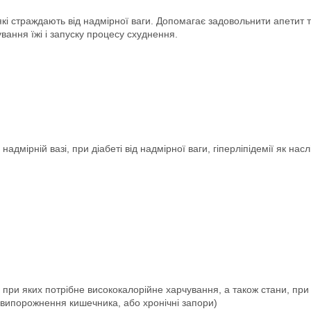
кі страждають від надмірної ваги. Допомагає задовольнити апетит т
вання їжі і запуску процесу схуднення.
дмірній вазі, при діабеті від надмірної ваги, гіперліпідемії як насл
ня, при яких потрібне висококалорійне харчування, а також стани, пр
випорожнення кишечника, або хронічні запори)