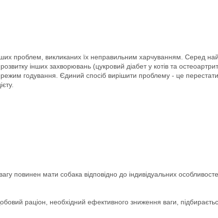
іших проблем, викликаних їх неправильним харчуванням. Серед найб
 розвитку інших захворювань (цукровий діабет у котів та остеоартри
режим годування. Єдиний спосіб вирішити проблему - це перестати
ієту.
вагу повинен мати собака відповідно до індивідуальних особливосте
обовий раціон, необхідний ефективного зниження ваги, підбираєтьс