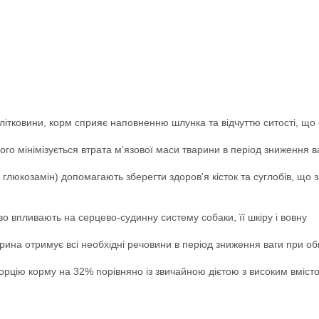
ітковини, корм сприяє наповненню шлунка та відчуттю ситості, що с
чого мінімізується втрата м'язової маси тварини в період зниження в
а глюкозамін) допомагають зберегти здоров'я кісток та суглобів, щ
во впливають на серцево-судинну систему собаки, її шкіру і вовну
рина отримує всі необхідні речовини в період зниження ваги при о
орцію корму на 32% порівняно із звичайною дієтою з високим вмісто