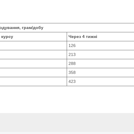
одування, грам/добу
 курсу
Через 4 тижні
126
213
288
358
423