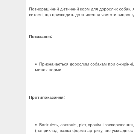
Повнораційний дієтичний корм для дорослих собак, я
ситості, що призводить до зниження частоти випрошу
Показання:
Призначається дорослим собакам при ожирінні, на
межах норми
Протипоказання:
Вагітність, лактація, ріст, хронічні захворюван
(наприклад, важка форма артриту, що ускладнює 