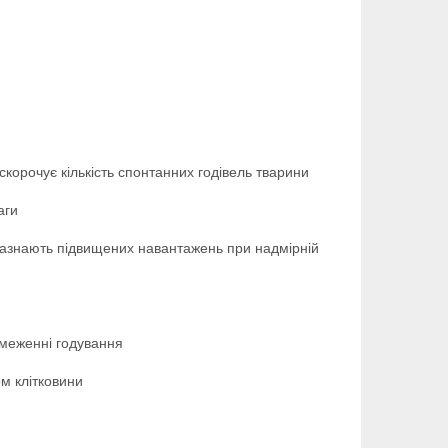
корочує кількість спонтанних годівель тварини
аги
о зазнають підвищених навантажень при надмірній
бмеженні годування
м клітковини