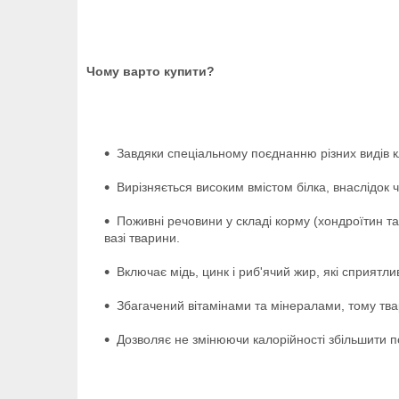
Чому варто купити?
Завдяки спеціальному поєднанню різних видів кл
Вирізняється високим вмістом білка, внаслідок 
Поживні речовини у складі корму (хондроїтин т
вазі тварини.
Включає мідь, цинк і риб'ячий жир, які сприятли
Збагачений вітамінами та мінералами, тому тва
Дозволяє не змінюючи калорійності збільшити п