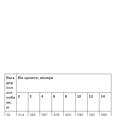
Вага
Вік щеняти, місяців
дор
осл
ого
2
3
4
6
8
10
12
14
соба
ки,
кг
26
214
265
287
328
303
290
282
289