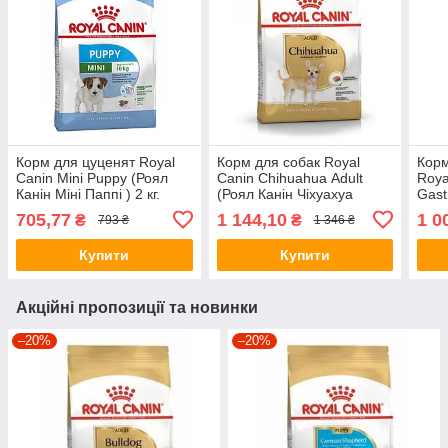
Корм для цуценят Royal
Корм для собак Royal
Корм
Canin Mini Puppy (Роял
Canin Chihuahua Аdult
Roya
Канін Міні Паппі ) 2 кг.
(Роял Канін Чіхуахуа
Gast
Едалт) 3кг.
(Роя
705,77
1 144,10
1 0
₴
₴
793 ₴
1 346 ₴
Гаст
цуце
Купити
Купити
Акційні пропозиції та новинки
–20%
–20%