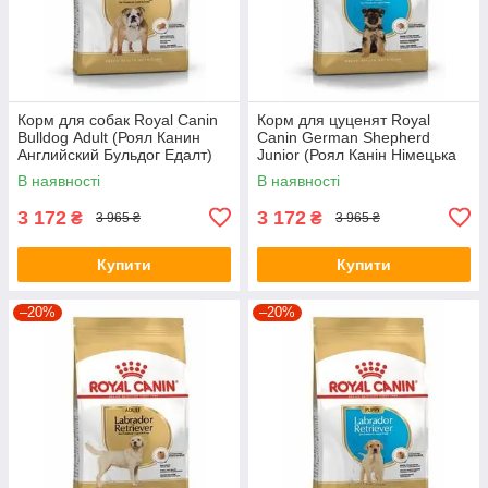
Корм для собак Royal Canin
Корм для цуценят Royal
Bulldog Аdult (Роял Канин
Canin German Shepherd
Английский Бульдог Едалт)
Junior (Роял Канін Німецька
12 кг
Вівчарка Юніор) 12 кг.
В наявності
В наявності
3 172
3 172
₴
₴
3 965 ₴
3 965 ₴
Купити
Купити
–20%
–20%