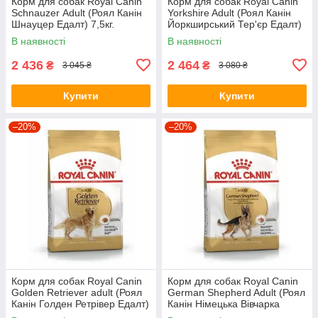
Корм для собак Royal Canin
Корм для собак Royal Canin
Schnauzer Аdult (Роял Канін
Yorkshire Adult (Роял Канін
Шнауцер Едалт) 7,5кг.
Йоркширський Тер'єр Едалт)
7.5 кг.
В наявності
В наявності
2 436
2 464
₴
₴
3 045 ₴
3 080 ₴
Купити
Купити
–20%
–20%
Корм для собак Royal Canin
Корм для собак Royal Canin
Golden Retriever adult (Роял
German Shepherd Adult (Роял
Канін Голден Ретрівер Едалт)
Канін Німецька Вівчарка
12кг.
Едалт) 11кг.