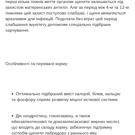
перші кілька тижнів життя організм щеняти залишається під
захистом материнських антитіл. Але за період між 4-м та 12-м
тижнями цей захист поступово слабшає, і щеня виявляється
вразливим для інфекцій. Подолати без втрат цей період
слабшання імунітету допоможе спеціально підібране
харчування.
Особливості та переваги корму:
Оптимально підібраний вміст калорій, білків, кальцію
та фосфору сприяє розвитку міцної кісткової системи.
Дія хондроїтину, глюкозаміну, а також
ейкозапентенової та докозагексаєнової жирних кислот,
що входять до складу корму, забезпечує підтримку
суглобів щеняти лабрадору з раннього віку.