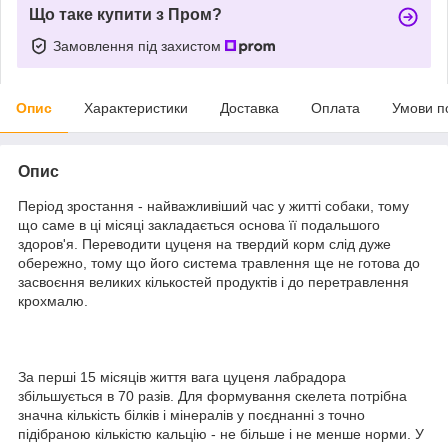
Що таке купити з Пром?
Замовлення під захистом
Опис
Характеристики
Доставка
Оплата
Умови п
Опис
Період зростання - найважливіший час у житті собаки, тому
що саме в ці місяці закладається основа її подальшого
здоров'я. Переводити цуценя на твердий корм слід дуже
обережно, тому що його система травлення ще не готова до
засвоєння великих кількостей продуктів і до перетравлення
крохмалю.
За перші 15 місяців життя вага цуценя лабрадора
збільшується в 70 разів. Для формування скелета потрібна
значна кількість білків і мінералів у поєднанні з точно
підібраною кількістю кальцію - не більше і не менше норми. У