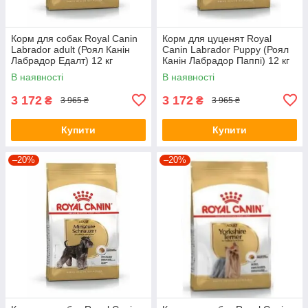
Корм для собак Royal Canin
Корм для цуценят Royal
Labrador adult (Роял Канін
Canin Labrador Puppy (Роял
Лабрадор Едалт) 12 кг
Канін Лабрадор Паппі) 12 кг
В наявності
В наявності
3 172
3 172
₴
₴
3 965 ₴
3 965 ₴
Купити
Купити
–20%
–20%