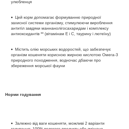
улюбленця
Цей корм допомагає формуванню природної
захисної системи організму, стимулюючи вироблення
антитіл завдяки маннанолігосахаридам і комплексу
антиоксидантів ** (вітамінам E і C, таурину і лютеїну)
Містить олію морських водоростей, що забезпечує
організм кошеняти корисною жирною кислотою Омега-3
природного походження, водночас дбаючи про
збереження морської фауни
Норми годування
Залежно від ваги кошеняти, можливі 2 варіанти
годування: 100% вологого продукту або змішане