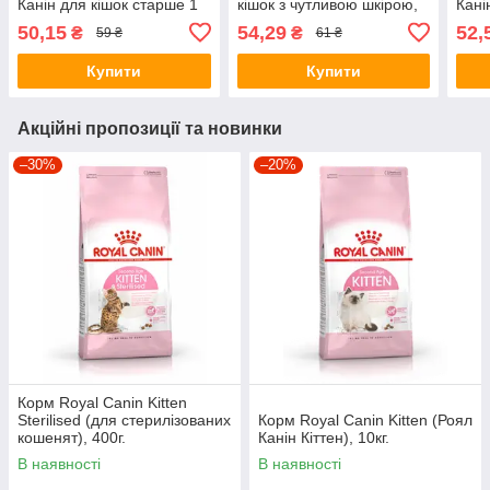
Канін для кішок старше 1
кішок з чутливою шкірою,
Канін
року), 85г.
соус), 85г.
желе
50,15
54,29
52,
₴
₴
59 ₴
61 ₴
Купити
Купити
Акційні пропозиції та новинки
–30%
–20%
Корм Royal Canin Kitten
Sterilised (для стерилізованих
Корм Royal Canin Kitten (Роял
кошенят), 400г.
Канін Кіттен), 10кг.
В наявності
В наявності