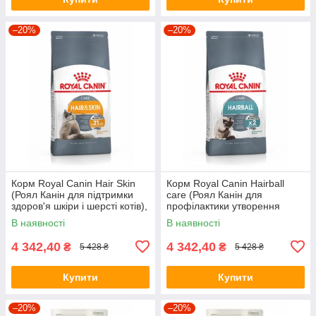
–20%
–20%
Корм Royal Canin Hair Skin
Корм Royal Canin Hairball
(Роял Канін для підтримки
care (Роял Канін для
здоров'я шкіри і шерсті котів),
профілактики утворення
10кг.
волосяних грудочок), 10кг.
В наявності
В наявності
4 342,40
4 342,40
₴
₴
5 428 ₴
5 428 ₴
Купити
Купити
–20%
–20%