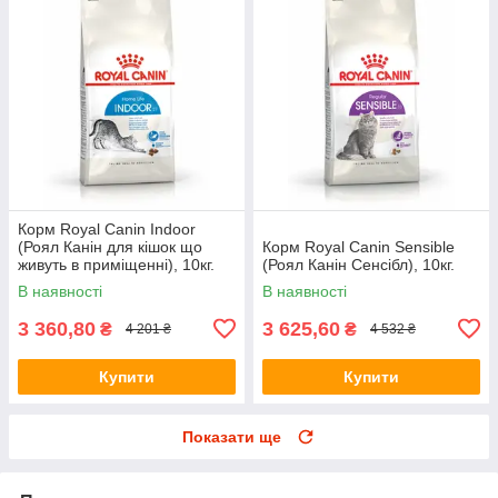
Корм Royal Canin Indoor
(Роял Канін для кішок що
Корм Royal Canin Sensible
живуть в приміщенні), 10кг.
(Роял Канін Сенсібл), 10кг.
В наявності
В наявності
3 360,80
3 625,60
₴
₴
4 201 ₴
4 532 ₴
Купити
Купити
Показати ще