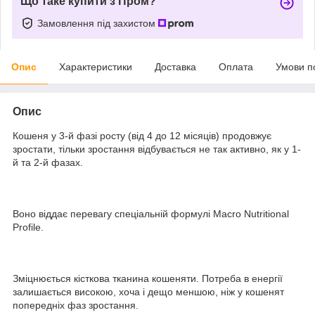
Що таке купити з Пром?
Замовлення під захистом
Опис
Характеристики
Доставка
Оплата
Умови п
Опис
Кошеня у 3-й фазі росту (від 4 до 12 місяців) продовжує
зростати, тільки зростання відбувається не так активно, як у 1-
й та 2-й фазах.
Воно віддає перевагу спеціальній формулі Macro Nutritional
Profile.
Зміцнюється кісткова тканина кошеняти. Потреба в енергії
залишається високою, хоча і дещо меншою, ніж у кошенят
попередніх фаз зростання.