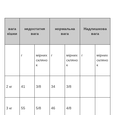
вага
недостатня
нормальна
Надлишкова
кішки
вага
вага
вага
г
мірних
г
мірних
г
мірних
скляно
скляно
скляно
к
к
к
2 кг
41
3/8
34
3/8
3 кг
55
5/8
46
4/8