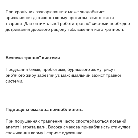
При хронічних захворюваннях може знадобитися
призначення дієтичного корму протягом всього життя
тварини. Для оптимальної роботи травної системи необхідне
дотримання добового раціону і збільшення його кратності.
Безпека травної системи
Поєднання білків, пребіотиків, бурякового жому, рису і
риб'ячого жиру забезпечує максимальний захист травної
системи.
Підвищена смакова привабливість
При порушеннях травлення часто спостерігаються поганий
апетит і втрата ваги. Висока смакова привабливість стимулює
споживання корму і сприяє одужанню.