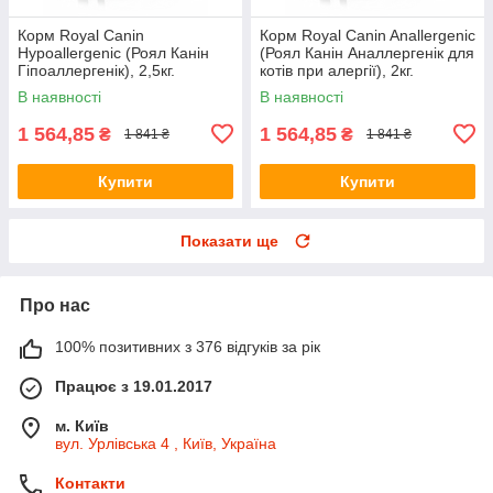
Корм Royal Canin
Корм Royal Canin Anallergenic
Hypoallergenic (Роял Канін
(Роял Канін Аналлергенік для
Гіпоаллергенік), 2,5кг.
котів при алергії), 2кг.
В наявності
В наявності
1 564,85
1 564,85
₴
₴
1 841 ₴
1 841 ₴
Купити
Купити
Показати ще
Про нас
100% позитивних з 376 відгуків за рік
Працює з 19.01.2017
м. Київ
вул. Урлівська 4 , Київ, Україна
Контакти