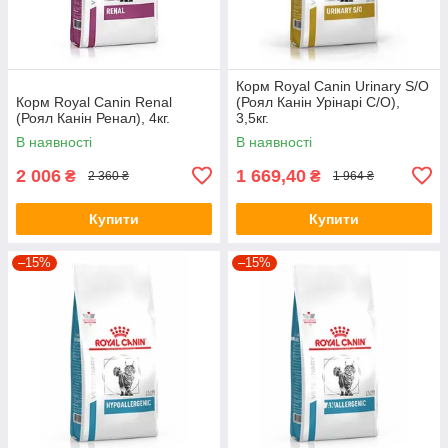
Корм Royal Canin Urinary S/O
Корм Royal Canin Renal
(Роял Канін Урінарі С/О),
(Роял Канін Ренал), 4кг.
3,5кг.
В наявності
В наявності
2 006
1 669,40
₴
₴
2 360 ₴
1 964 ₴
Купити
Купити
–15%
–15%