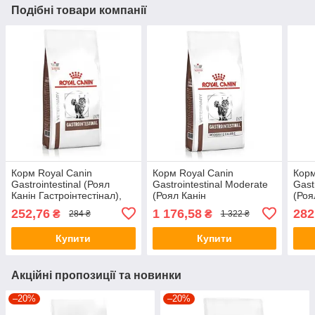
Подібні товари компанії
Корм Royal Canin
Корм Royal Canin
Корм
Gastroіntestinal (Роял
Gastroіntestinal Moderate
Gastr
Канін Гастроінтестінал),
(Роял Канін
(Роя
400г.
Гастроінтестінал
при 
252,76
1 176,58
282
₴
₴
284 ₴
1 322 ₴
Модератор калорій), 2кг.
400 
Купити
Купити
Акційні пропозиції та новинки
–20%
–20%