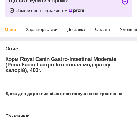
Що таке купити з Пром?
Замовлення під захистом
Опис
Характеристики
Доставка
Оплата
Умови п
Опис
Корм Royal Canin Gastro-Іntestinal Moderate
(Роял Канін Гастро-Інтестінал модератор
калорій), 400г.
Дієта для дорослих кішок при порушеннях травлення
Показання: