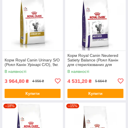
Корм Royal Canin Neutered
Корм Royal Canin Urinary S/O
Satiety Balance (Роял Канін
(Роял Канін Урінарі С/О), 9кг.
для стерилізованих для
оптимізації ваги)12кг.
В наявності
В наявності
3 964,80
4 531,20
₴
₴
4 956 ₴
5 664 ₴
Купити
Купити
–18%
–15%