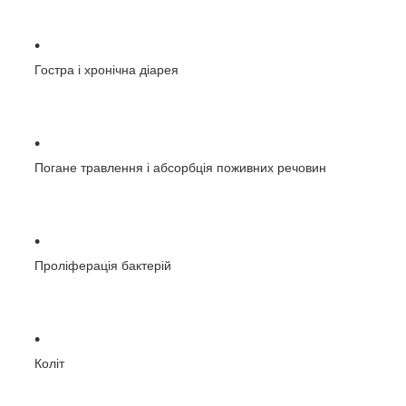
Гостра і хронічна діарея
Погане травлення і абсорбція поживних речовин
Проліферація бактерій
Коліт