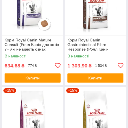
Корм Royal Canin Mature
Корм Royal Canin
Consult (Роял Канін для котів
Gastrointestinal Fibre
7+ які не мають ознак
Response (Роял Канін
старіння) 1,5кг
Гастроінтестінал Файбер
В наявності
В наявності
Респонс) 2кг.
634,68
1 303,90
₴
₴
774 ₴
1 534 ₴
Купити
Купити
–15%
–15%