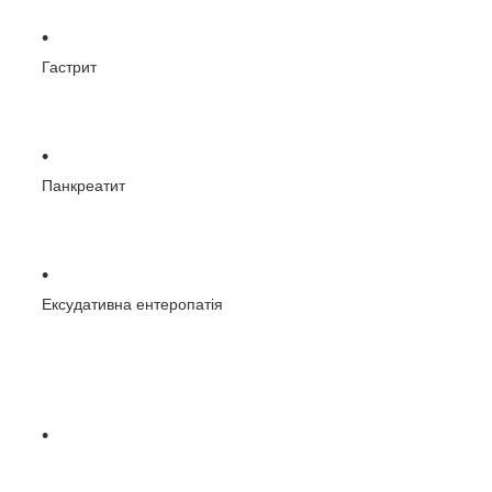
Гастрит
Панкреатит
Ексудативна ентеропатія