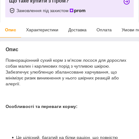
Що таке купити з Пром?
Замовлення під захистом
Опис
Характеристики
Доставка
Оплата
Умови п
Опис
Повнораціонний сухий корм з м'ясом лосося для дорослих
собак малих і карликових порід з чутливою шкірою.
Забезпечує улюбленцю збалансоване харчування, що
мінімізує ризик виникнення у нього шкірних реакцій або
алергії.
Особливості та переваги корму:
Це цілісний, багатий на білки раціон, що повністю