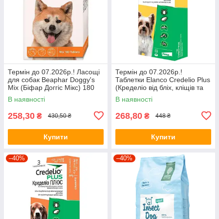
Термін до 07.2026р.! Ласощі
Термін до 07.2026р.!
для собак Beaphar Doggy's
Таблетки Elanco Credelio Plus
Mix (Біфар Доггіс Мікс) 180
(Кределіо від бліх, кліщів та
таб.
глистів для собак вагою 1,4-
В наявності
В наявності
2,8кг) 1таб.
258,30
268,80
₴
₴
430,50 ₴
448 ₴
Купити
Купити
–40%
–40%