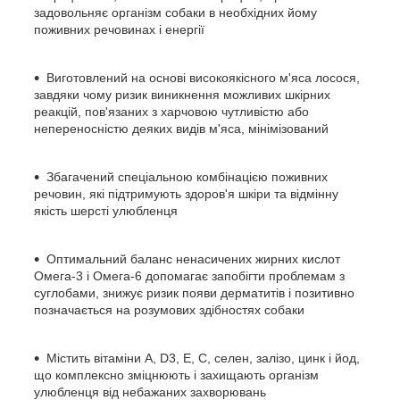
задовольняє організм собаки в необхідних йому
поживних речовинах і енергії
Виготовлений на основі високоякісного м'яса лосося,
завдяки чому ризик виникнення можливих шкірних
реакцій, пов'язаних з харчовою чутливістю або
непереносністю деяких видів м'яса, мінімізований
Збагачений спеціальною комбінацією поживних
речовин, які підтримують здоров'я шкіри та відмінну
якість шерсті улюбленця
Оптимальний баланс ненасичених жирних кислот
Омега-3 і Омега-6 допомагає запобігти проблемам з
суглобами, знижує ризик появи дерматитів і позитивно
позначається на розумових здібностях собаки
Містить вітаміни А, D3, Е, С, селен, залізо, цинк і йод,
що комплексно зміцнюють і захищають організм
улюбленця від небажаних захворювань