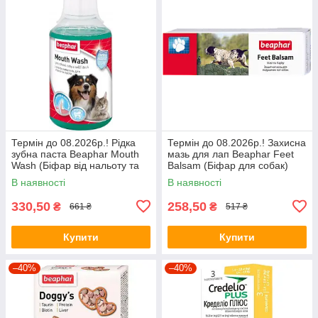
Термін до 08.2026р.! Рідка
Термін до 08.2026р.! Захисна
зубна паста Beaphar Mouth
мазь для лап Beaphar Feet
Wash (Біфар від нальоту та
Balsam (Біфар для собак)
неприємного запаху) 250 мл
40мл
В наявності
В наявності
330,50
258,50
₴
₴
661 ₴
517 ₴
Купити
Купити
–40%
–40%