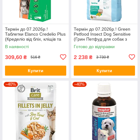
Термін до 07.2026р.!
Термін до 07.2026р.! Green
Таблетки Elanco Credelio Plus
Petfood Insect Dog Sensitive
(Кределіо від бліх, кліщів та
(Грин Петфуд для собак з
глистів для собак вагою
чутливим травленням) 10кг.
В наявності
Готово до відправки
5,5кг-11кг) 1таб
309,60
2 238
₴
₴
516 ₴
3 730 ₴
Купити
Купити
–40%
–40%