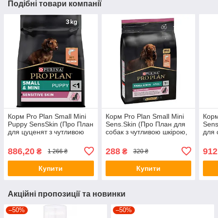
Подібні товари компанії
Корм Pro Plan Small Mini
Корм Pro Plan Small Mini
Корм
Puppy SensSkin (Про План
Sens.Skin (Про План для
Sens
для цуценят з чутливою
собак з чутливою шкірою,
для 
шкірою, лосось з рисом)
лосось з рисом), 700г.
трав
3кг
886,20
288
912
₴
₴
1 266 ₴
320 ₴
Купити
Купити
Акційні пропозиції та новинки
–50%
–50%