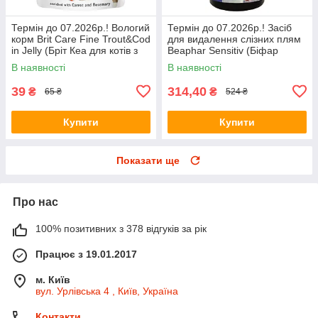
Термін до 07.2026р.! Вологий
Термін до 07.2026р.! Засіб
корм Brit Care Fine Trout&Cod
для видалення слізних плям
in Jelly (Бріт Кеа для котів з
Beaphar Sensitiv (Біфар
тріскою та форелю в желе)
Сенсетів) 50мл
В наявності
В наявності
85г
39
314,40
₴
₴
65 ₴
524 ₴
Купити
Купити
Показати ще
Про нас
100% позитивних з 378 відгуків за рік
Працює з 19.01.2017
м. Київ
вул. Урлівська 4 , Київ, Україна
Контакти