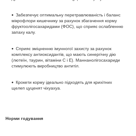
Забезпечує оптимальну перетравлюваність і баланс
мікрофлори кишечнику за рахунок збагачення корму
фруктоолігосахаридами (ФОС), що сприяє ослабленню
запаху калу.
Сприяє зміцненню імунногої захисту за рахунок
комплексу антиоксидантів, що мають синергічну дію
(лютеїн, таурин, вітаміни С і Е). Маннанолігосахариди
стимулюють виробництво антитіл.
Крокети корму ідеально підходять для крихітних
щелеп цуценят чіхуахуа.
Норми годування