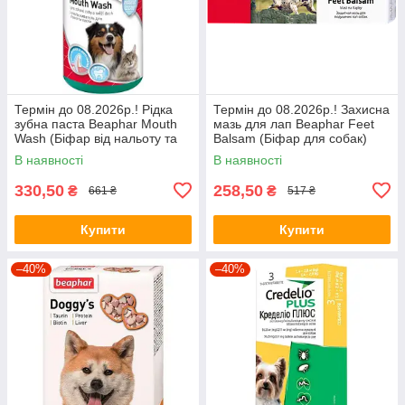
Термін до 08.2026р.! Рідка
Термін до 08.2026р.! Захисна
зубна паста Beaphar Mouth
мазь для лап Beaphar Feet
Wash (Біфар від нальоту та
Balsam (Біфар для собак)
неприємного запаху) 250 мл
40мл
В наявності
В наявності
330,50
258,50
₴
₴
661 ₴
517 ₴
Купити
Купити
–40%
–40%