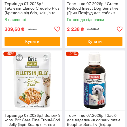
Термін до 07.2026р.!
Термін до 07.2026р.! Green
Таблетки Elanco Credelio Plus
Petfood Insect Dog Sensitive
(Кределіо від бліх, кліщів та
(Грин Петфуд для собак з
глистів для собак вагою
чутливим травленням) 10кг.
В наявності
Готово до відправки
5,5кг-11кг) 1таб
309,60
2 238
₴
₴
516 ₴
3 730 ₴
Купити
Купити
–40%
–40%
Термін до 07.2026р.! Вологий
Термін до 07.2026р.! Засіб
корм Brit Care Fine Trout&Cod
для видалення слізних плям
in Jelly (Бріт Кеа для котів з
Beaphar Sensitiv (Біфар