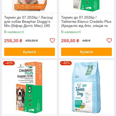
Термін до 07.2026р.! Ласощі
Термін до 07.2026р.!
для собак Beaphar Doggy's
Таблетки Elanco Credelio Plus
Mix (Біфар Доггіс Мікс) 180
(Кределіо від бліх, кліщів та
таб.
глистів для собак вагою 1,4-
В наявності
В наявності
2,8кг) 1таб.
258,30
268,80
₴
₴
430,50 ₴
448 ₴
Купити
Купити
–40%
–40%