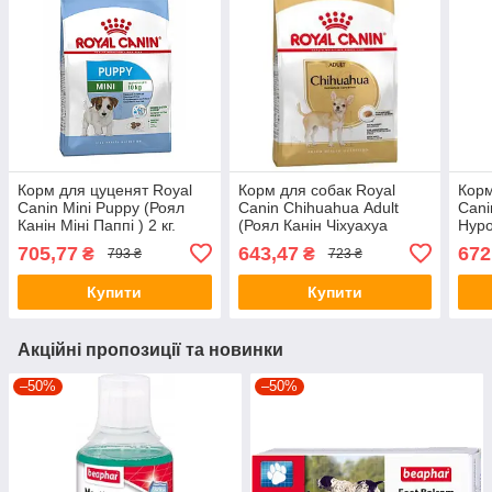
Корм для цуценят Royal
Корм для собак Royal
Корм
Canin Mini Puppy (Роял
Canin Chihuahua Аdult
Cani
Канін Міні Паппі ) 2 кг.
(Роял Канін Чіхуахуа
Hypo
Едалт) 1,5 кг.
Гіпо
705,77
643,47
672
₴
₴
793 ₴
723 ₴
Купити
Купити
Акційні пропозиції та новинки
–50%
–50%