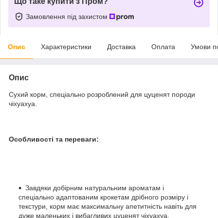
Що таке купити з Пром?
Замовлення під захистом
Опис
Характеристики
Доставка
Оплата
Умови п
Опис
Сухий корм, спеціально розроблений для цуценят породи
чіхуахуа.
Особливості та переваги:
Завдяки добірним натуральним ароматам і
спеціально адаптованим крокетам дрібного розміру і
текстури, корм має максимальну апетитність навіть для
дуже маленьких і вибагливих цуценят чіхуахуа.