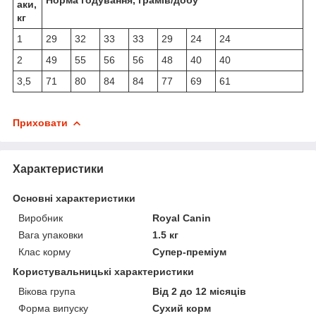
аки,
кг
1
29
32
33
33
29
24
24
2
49
55
56
56
48
40
40
3,5
71
80
84
84
77
69
61
Приховати
Характеристики
Основні характеристики
Виробник
Royal Canin
Вага упаковки
1.5 кг
Клас корму
Супер-преміум
Користувальницькі характеристики
Вікова група
Від 2 до 12 місяців
Форма випуску
Сухий корм