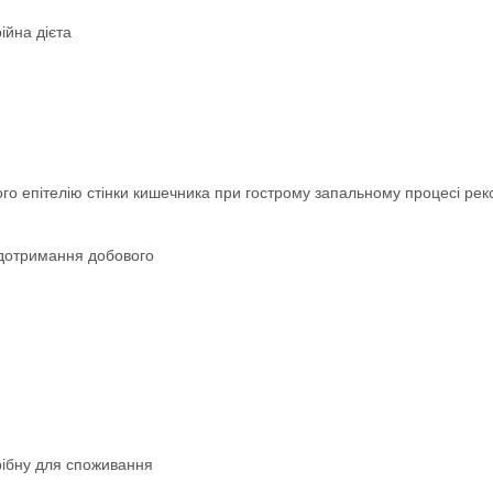
ійна дієта
го епітелію стінки кишечника при гострому запальному процесі рек
 дотримання добового
рібну для споживання