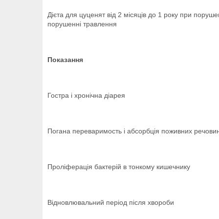
Дієта для цуценят від 2 місяців до 1 року при порушенн
порушенні травлення
Показання
Гостра і хронічна діарея
Погана переваримость і абсорбція поживних речови
Проліферація бактерій в тонкому кишечнику
Відновлювальний період після хвороби