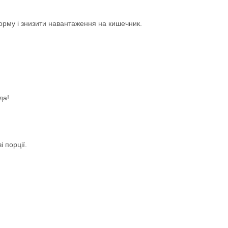
орму і знизити навантаження на кишечник.
да!
 порції.