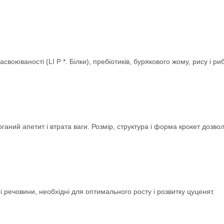
своюваності (LI P *. Білки), пребіотиків, бурякового жому, рису і 
ний апетит і втрата ваги. Розмір, структура і форма крокет дозвол
 речовини, необхідні для оптимального росту і розвитку цуценят.