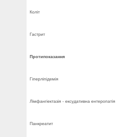
Коліт
Гастрит
Протипоказання
Гіперліпідемія
Лімфангіектазія - ексудативна ентеропатія
Панкреатит