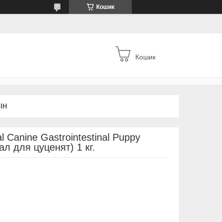
Кошик
Кошик
ІН
 Canine Gastroіntestinal Puppy
ал для цуценят) 1 кг.