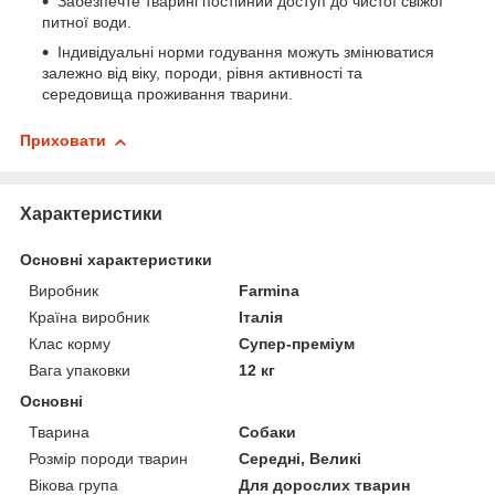
Забезпечте тварині постійний доступ до чистої свіжої
питної води.
Індивідуальні норми годування можуть змінюватися
залежно від віку, породи, рівня активності та
середовища проживання тварини.
Приховати
Характеристики
Основні характеристики
Виробник
Farmina
Країна виробник
Італія
Клас корму
Супер-преміум
Вага упаковки
12 кг
Основні
Тварина
Собаки
Розмір породи тварин
Середні, Великі
Вікова група
Для дорослих тварин