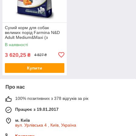
Сухий корм для собак
великих порід Farmina N&D
Adult Medium&Maxi (з
ягням,гарбузом,чорницею)
В наявності
12кг
3 620,25
₴
4 827 ₴
Купити
Про нас
100% позитивних з 378 відгуків за рік
Працює з 19.01.2017
м. Київ
вул. Урлівська 4 , Київ, Україна
Контакти