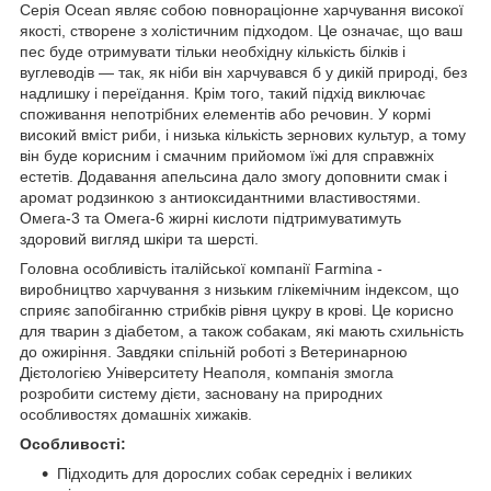
Серія Ocean являє собою повнораціонне харчування високої
якості, створене з холістичним підходом. Це означає, що ваш
пес буде отримувати тільки необхідну кількість білків і
вуглеводів — так, як ніби він харчувався б у дикій природі, без
надлишку і переїдання. Крім того, такий підхід виключає
споживання непотрібних елементів або речовин. У кормі
високий вміст риби, і низька кількість зернових культур, а тому
він буде корисним і смачним прийомом їжі для справжніх
естетів. Додавання апельсина дало змогу доповнити смак і
аромат родзинкою з антиоксидантними властивостями.
Омега-3 та Омега-6 жирні кислоти підтримуватимуть
здоровий вигляд шкіри та шерсті.
Головна особливість італійської компанії Farmina -
виробництво харчування з низьким глікемічним індексом, що
сприяє запобіганню стрибків рівня цукру в крові. Це корисно
для тварин з діабетом, а також собакам, які мають схильність
до ожиріння. Завдяки спільній роботі з Ветеринарною
Дієтологією Університету Неаполя, компанія змогла
розробити систему дієти, засновану на природних
особливостях домашніх хижаків.
Особливості:
Підходить для дорослих собак середніх і великих