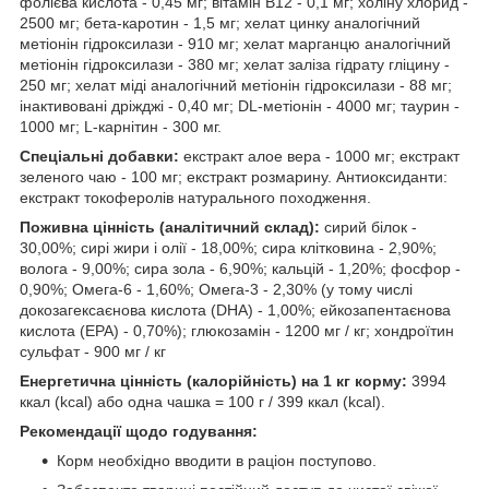
фолієва кислота - 0,45 мг; вітамін B12 - 0,1 мг; холіну хлорид -
2500 мг; бета-каротин - 1,5 мг; хелат цинку аналогічний
метіонін гідроксилази - 910 мг; хелат марганцю аналогічний
метіонін гідроксилази - 380 мг; хелат заліза гідрату гліцину -
250 мг; хелат міді аналогічний метіонін гідроксилази - 88 мг;
інактивовані дріжджі - 0,40 мг; DL-метіонін - 4000 мг; таурин -
1000 мг; L-карнітин - 300 мг.
Спеціальні добавки:
екстракт алое вера - 1000 мг; екстракт
зеленого чаю - 100 мг; екстракт розмарину. Антиоксиданти:
екстракт токоферолів натурального походження.
Поживна цінність (аналітичний склад):
сирий білок -
30,00%; сирі жири і олії - 18,00%; сира клітковина - 2,90%;
волога - 9,00%; сира зола - 6,90%; кальцій - 1,20%; фосфор -
0,90%; Омега-6 - 1,60%; Омега-3 - 2,30% (у тому числі
докозагексаєнова кислота (DHA) - 1,00%; ейкозапентаєнова
кислота (EPA) - 0,70%); глюкозамін - 1200 мг / кг; хондроїтин
сульфат - 900 мг / кг
Енергетична цінність (калорійність) на 1 кг корму:
3994
ккал (kcal) або одна чашка = 100 г / 399 ккал (kcal).
Рекомендації щодо годування:
Корм необхідно вводити в раціон поступово.