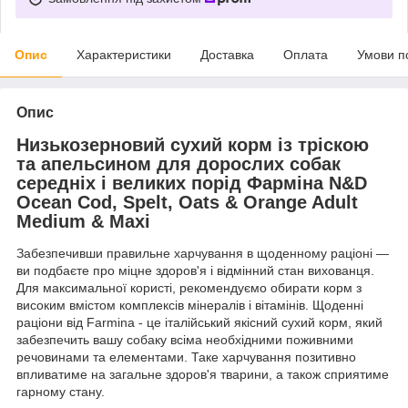
Опис
Характеристики
Доставка
Оплата
Умови п
Опис
Низькозерновий сухий корм із тріскою
та апельсином для дорослих собак
середніх і великих порід Фарміна N&D
Ocean Cod, Spelt, Oats & Orange Adult
Medium & Maxi
Забезпечивши правильне харчування в щоденному раціоні —
ви подбаєте про міцне здоров'я і відмінний стан вихованця.
Для максимальної користі, рекомендуємо обирати корм з
високим вмістом комплексів мінералів і вітамінів. Щоденні
раціони від Farmina - це італійський якісний сухий корм, який
забезпечить вашу собаку всіма необхідними поживними
речовинами та елементами. Таке харчування позитивно
впливатиме на загальне здоров'я тварини, а також сприятиме
гарному стану.