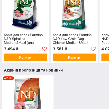
Корм для собак Farmina
Корм для собак Farmina
Корм
N&D Spirulina
N&D Low Grain Dog
N&D 
Medium&Maxi (для
Chicken Medium&Maxi
Pupp
середніх і великих порід
(для середніх і великих
цуце
3 494
3 581
4 0
₴
₴
собак, спіруліна з ягням)
порід собак, курка) 15кг.
вели
7кг.
Купити
Купити
Акційні пропозиції та новинки
–25%