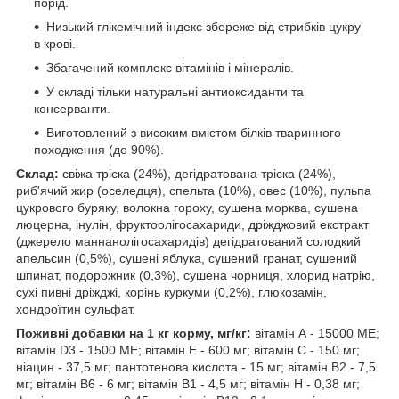
порід.
Низький глікемічний індекс збереже від стрибків цукру
в крові.
Збагачений комплекс вітамінів і мінералів.
У складі тільки натуральні антиоксиданти та
консерванти.
Виготовлений з високим вмістом білків тваринного
походження (до 90%).
Склад:
свіжа тріска (24%), дегідратована тріска (24%),
риб'ячий жир (оселедця), спельта (10%), овес (10%), пульпа
цукрового буряку, волокна гороху, сушена морква, сушена
люцерна, інулін, фруктоолігосахариди, дріжджовий екстракт
(джерело маннанолігосахаридів) дегідратований солодкий
апельсин (0,5%), сушені яблука, сушений гранат, сушений
шпинат, подорожник (0,3%), сушена чорниця, хлорид натрію,
сухі пивні дріжджі, корінь куркуми (0,2%), глюкозамін,
хондроїтин сульфат.
Поживні добавки на 1 кг корму, мг/кг:
вітамін А - 15000 ME;
вітамін D3 - 1500 ME; вітамін Е - 600 мг; вітамін С - 150 мг;
ніацин - 37,5 мг; пантотенова кислота - 15 мг; вітамін В2 - 7,5
мг; вітамін В6 - 6 мг; вітамін B1 - 4,5 мг; вітамін H - 0,38 мг;