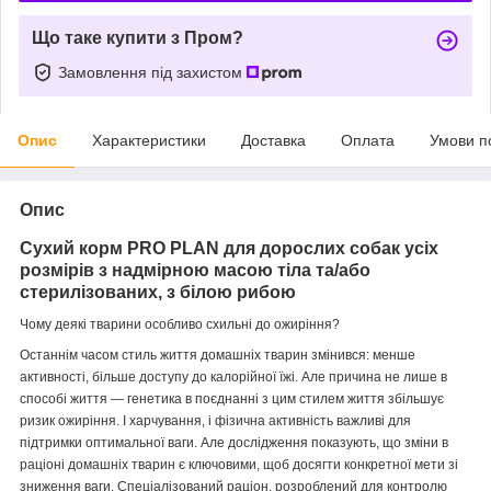
Що таке купити з Пром?
Замовлення під захистом
Опис
Характеристики
Доставка
Оплата
Умови п
Опис
Сухий корм PRO PLAN для дорослих собак усіх
розмірів з надмірною масою тіла та/або
стерилізованих, з білою рибою
Чому деякі тварини особливо схильні до ожиріння?
Останнім часом стиль життя домашніх тварин змінився: менше
активності, більше доступу до калорійної їжі. Але причина не лише в
способі життя — генетика в поєднанні з цим стилем життя збільшує
ризик ожиріння. І харчування, і фізична активність важливі для
підтримки оптимальної ваги. Але дослідження показують, що зміни в
раціоні домашніх тварин є ключовими, щоб досягти конкретної мети зі
зниження ваги. Спеціалізований раціон, розроблений для контролю