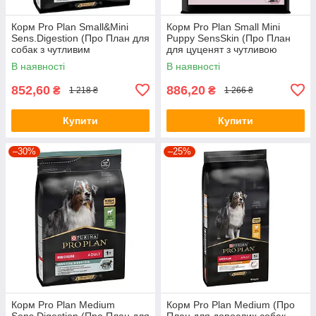
Корм Pro Plan Small&Mini
Корм Pro Plan Small Mini
Sens.Digestion (Про План для
Puppy SensSkin (Про План
собак з чутливим
для цуценят з чутливою
травленням, індичка), 2,5кг.
шкірою, лосось з рисом) 3кг
В наявності
В наявності
852,60
886,20
₴
₴
1 218 ₴
1 266 ₴
Купити
Купити
–30%
–25%
Корм Pro Plan Medium
Корм Pro Plan Medium (Про
Sens.Digestion (Про План для
План для дорослих собак