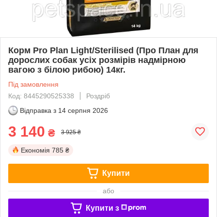
Корм Pro Plan Light/Sterilised (Про План для
дорослих собак усіх розмірів надмірною
вагою з білою рибою) 14кг.
Під замовлення
Код: 8445290525338
Роздріб
Відправка з
14 серпня 2026
3 140
₴
3 925 ₴
Економія
785 ₴
Купити
або
Купити з