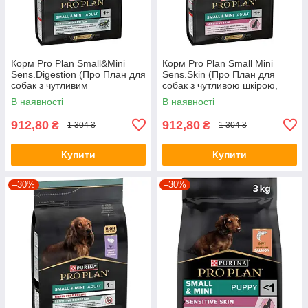
Корм Pro Plan Small&Mini
Корм Pro Plan Small Mini
Sens.Digestion (Про План для
Sens.Skin (Про План для
собак з чутливим
собак з чутливою шкірою,
травленням, ягня), 3кг.
лосось з рисом), 3кг.
В наявності
В наявності
912,80
912,80
₴
₴
1 304 ₴
1 304 ₴
Купити
Купити
–30%
–30%