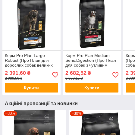
Корм Pro Plan Large
Корм Pro Plan Medium
Корм
Robust (Про План для
Sens.Digestion (Про План
(Про
дорослих собак великих
для собак з чутливим
соба
порід, курка), 14кг.
травленням, ягня), 14кг.
курк
2 391,60
2 682,52
2 3
₴
₴
2 989,50 ₴
3 353,15 ₴
2 989
Купити
Купити
Акційні пропозиції та новинки
–30%
–30%