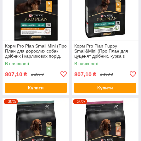
Корм Pro Plan Small Mini (Про
Корм Pro Plan Puppy
План для дорослих собак
Small&Mini (Про План для
дрібних і карликових порід,
цуценят дрібних, курка з
курка), 3кг.
рисом), 3кг.
В наявності
В наявності
807,10
807,10
₴
₴
1 153 ₴
1 153 ₴
Купити
Купити
–30%
–30%