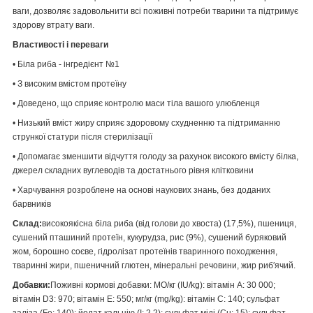
ваги, дозволяє задовольнити всі поживні потреби тварини та підтримує
здорову втрату ваги.
Властивості і переваги
• Біла риба - інгредієнт №1
• З високим вмістом протеїну
• Доведено, що сприяє контролю маси тіла вашого улюбленця
• Низький вміст жиру сприяє здоровому схудненню та підтриманню
стрункої статури після стерилізації
• Допомагає зменшити відчуття голоду за рахунок високого вмісту білка,
джерел складних вуглеводів та достатнього рівня клітковини
• Харчування розроблене на основі наукових знань, без доданих
барвників
Склад:
високоякісна біла риба (від голови до хвоста) (17,5%), пшениця,
сушений пташиний протеїн, кукурудза, рис (9%), сушений буряковий
жом, борошно соєве, гідролізат протеїнів тваринного походження,
тваринні жири, пшеничний глютен, мінеральні речовини, жир риб′ячий.
Добавки:
Поживні кормові добавки: МО/кг (IU/kg): вітамін A: 30 000;
вітамін D3: 970; вітамін E: 550; мг/кг (mg/kg): вітамін C: 140; сульфат
заліза (Fe: 140); йодат кальцію (I: 2,2); сульфат міді (Cu: 15); сульфат