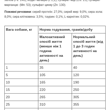
марганцю (Mn: 53); сульфат цинку (Zn: 130).
Поживні речовини
: сирий протеїн: 27,0%; сирий жир: 9,0%; сира зола:
8,0%; сира клітковина: 3,5%; таурин: 0,1%; L-карнітин: 0,02%.
Вага собаки, кг
Норма годування, грамів/добу
Малоактивний
Нормальний
спосіб життя
спосіб життя (від
(менше ніж 1
1 до 3 годин
година
активності на
активності на
день)
день)
1
35
40
5
105
120
10
165
190
15
220
250
20
265
305
25
310
355