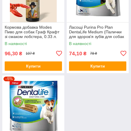
Кормова добавка Modes
Ласощі Purina Pro Plan
Пиво для собак Граф Крафт
DentaLife Medium (Палички
зі смаком лобстера, 0.33 л.
для здоров'я зубів для собак
середніх порід) 115г
В наявності
В наявності
96,30
74,10
₴
₴
107 ₴
78 ₴
Купити
Купити
–5%