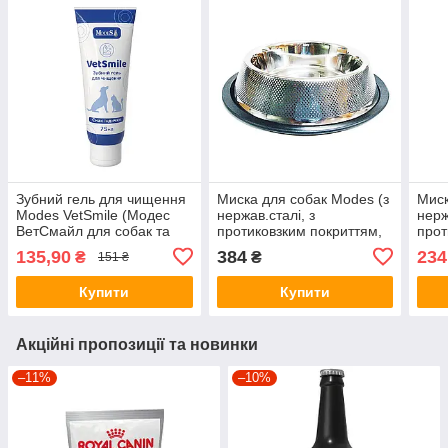
Зубний гель для чищення
Миска для собак Modes (з
Миск
Modes VetSmile (Модес
нержав.сталі, з
нерж
ВетСмайл для собак та
протиковзким покриттям,
прот
котів зі смаком індички),
"Діамант") 0,7л/25,5см
"Діа
135,90
384
234
₴
₴
151 ₴
75мл.
Купити
Купити
Акційні пропозиції та новинки
–11%
–10%