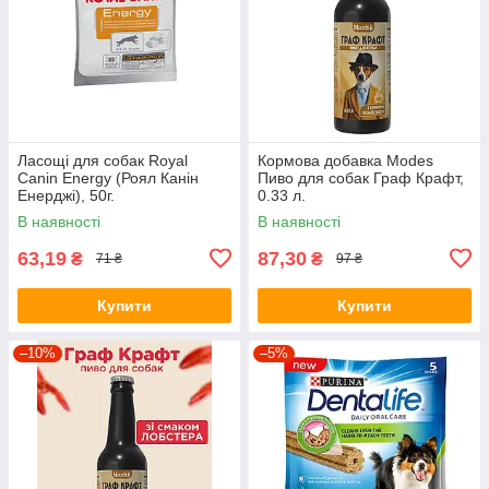
Ласощі для собак Royal
Кормова добавка Modes
Canin Energy (Роял Канін
Пиво для собак Граф Крафт,
Енерджі), 50г.
0.33 л.
В наявності
В наявності
63,19
87,30
₴
₴
71 ₴
97 ₴
Купити
Купити
–10%
–5%