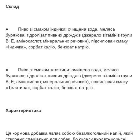
Склад
● Пиво зі смаком індички: очищена вода, меляса
бурякова, гідролізат пивних дріжджів (джерело вітамінів групи
В, Е, амінокислот, мінеральних речовин), підсилювач смаку
«Індичка», сорбат калію, бензоат натрію.
● Пиво зі смаком телятини: очищена вода, меляса
бурякова, гідролізат пивних дріжджів (джерело вітамінів групи
В, Е, амінокислот, мінеральних речовин), підсилювач смаку
«Телятина», сорбат калію, бензоат натрію.
Характеристика
Ця кормова добавка являє собою безалкогольний напій, який
створено спеціально для собак. До складу входять корисні