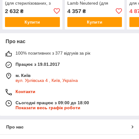
(для стерилізованих, з
Lamb Neutered (для
для 
куркою) 10кг
стерилізованих з ягня)
курк
2 632
4 357
4 8
₴
₴
10кг
Купити
Купити
Про нас
100% позитивних з 377 відгуків за рік
Працює з 19.01.2017
м. Київ
вул. Урлівська 4 , Київ, Україна
Контакти
Сьогодні працює з 09:00 до 18:00
Показати весь графік роботи
Про нас