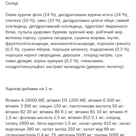
Склад:
Свіже куряче філе (24 %), дегідратоване куряче м'ясо (24 %),
спельта (10 %), овес (10 %), дегідратовані цілісні яйця, свіжий
оселедець, дегідратований оселедець, гідролізат тваринного
білка, пульпа цукрових буряків, курячий жир, риб'ячий жир,
волокна гороху, сушена люцерна, сушена морква, інулін,
фруктоолігосахариди, маннанолігосахариди, порошок гранату
(0,5 %), сушені яблука, порошок шпинату, подорожник (0,3 %),
порошок чорної смородини, дерошок , хлорид натрію, сухі
пивні дріжджі, корінь куркуми (0,2 %), глюкозамін,
хондроїтинсульфат, екстракт календули (джерело лютеїну).
Харчові добавки на 1 кг:
Вітамін А 18000 МЕ; вітамін D3 1200 МЕ; вітамін Е 600 мг;
вітамін З 300 мг; ніацин 150 мг; пантотенова кислота 50 мг;
вітамін В2 20 мг; вітамін В6 8,1 мг; вітамін В1 10 мг; вітамін H
1,5 мг; фолієва кислота 1,5 мг; вітамін B12 0,1 мг; хлорид
холіну 2800 мг; бета-каротин 1,5 мг; хелат цинку 910 мг; хелат
марганцю 380 мг; хелат заліза 250 мг; хелат міді 88 мг;
селенометіонін 0,4 мг; DL-метіонін 5000 мг; таурин 5000 мг;