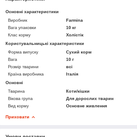
Основні характеристики
Виробник
Farmina
Вага упаковки
10 кг
Клас корму
Холістік
Користувальницькі характеристики
Форма випуску
Сухий корм
Вага
10 г
Розмір тварини
всі
Країна виробника
Італія
Основні
Тварина
Коти/кішки
Вікова група
Для дорослих тварин
Вид корму
Основне живлення
Приховати
Умови доставки