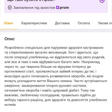
Замовлення під захистом
Опис
Характеристики
Доставка
Оплата
Умови п
Опис
Розроблено спеціально для підтримки здоров'я кастрованих
та стерилізованих вусатих вихованців. Хоч і здається, що
після операції улюблениць не відрізняється від своїх родичів,
але все ж таки з ним відбувається багато змін. Наприклад,
через те, що тварина більше не відчуває інтересу до
протилежної статі, проявляється зайвий інтерес до їжі, і
внаслідок цього починають розвиватися хвороби, які згодом
можуть ускладнити життя Вашого хижака. Часто зустрічаються
ожиріння, захворювання опорно-рухової системи,
сечокам'яна хвороба і навіть цукровий діабет. Тому так
важливо, люблячому господареві, правильно підійти до
вибору гарного раціону, для здоров'я та довголіття улюблених
котиків.