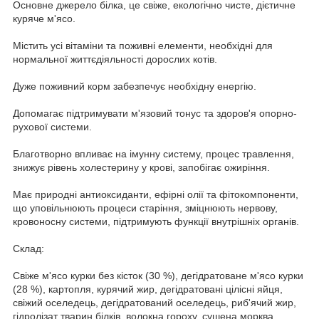
Основне джерело білка, це свіже, екологічно чисте, дієтичне
куряче м'ясо.
Містить усі вітаміни та поживні елементи, необхідні для
нормальної життєдіяльності дорослих котів.
Дуже поживний корм забезпечує необхідну енергію.
Допомагає підтримувати м'язовий тонус та здоров'я опорно-
рухової системи.
Благотворно впливає на імунну систему, процес травлення,
знижує рівень холестерину у крові, запобігає ожиріння.
Має природні антиоксиданти, ефірні олії та фітокомпоненти,
що уповільнюють процеси старіння, зміцнюють нервову,
кровоносну системи, підтримують функції внутрішніх органів.
Склад:
Свіже м'ясо курки без кісток (30 %), дегідратоване м'ясо курки
(28 %), картопля, курячий жир, дегідратовані цілісні яйця,
свіжий оселедець, дегідратований оселедець, риб'ячий жир,
гідролізат тварин білків, волокна гороху, сушена морква,