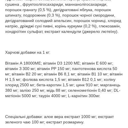
сушена , фруктоолігосахариди, маннанолігосахариди,
порошок гранату (0,5 %), дегідратовані яблука, порошок
шпинату, подорожник (0,3 %), порошок чорної смородини,
дегідратований солодкий апельсин, порошок чорниці, хлорид
натрію, дріжджі сухі пивні, корінь куркуми (0,2 %), глюкозамін,
хондроїтин сульфат, екстракт календули (джерело лютеїну).
Харчові добавки на 1 кг:
Вітамін А 18000МЕ; вітамін D3 1200 МЕ; вітамін Е 600 мг;
вітамін З 300 мг; вітамін РР 150 мг; пантотенова кислота 50
мг; вітамін В2 20 мг; вітамін В6 8,1 мг; вітамін В1 10 мг; вітамін
Н 1,5 мг; фолієва кислота 1,5 мг; вітамін В12 0,1 мг; холіну
хлорид 2500 мг; бета-каротин 1,5 мг; цинк 910 мг; марганець
380 мг; залізо 250 мг; мідь 88 мг; селенометіонін 0,40 мг; DL-
метіонін 5000 мг; таурін 4000 мг; L-карнітин 300мг.
Спеціальні добавки: алое вера екстракт 1000 мг; екстракт
зеленого чаю 100 мг; екстракт розмарину.