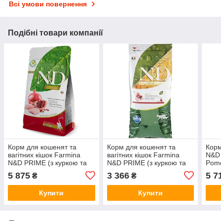
Всі умови повернення
Подібні товари компанії
Корм для кошенят та
Корм для кошенят та
Корм
вагітних кішок Farmina
вагітних кішок Farmina
N&D 
N&D PRIME (з куркою та
N&D PRIME (з куркою та
Pome
гранатом) 10кг
гранатом) 5кг
курк
5 875
3 366
5 7
₴
₴
Купити
Купити