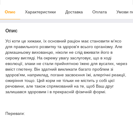
Опис
Характеристики
Доставка
Оплата
Умови п
Опис
Усі коти це хижаки, їх основний раціон має становити м'ясо
для правильного розвитку та здоров'я всього організму. Але
домашньому вихованцю, ніколи не слід вживати його в
сирому вигляді. На окрему увагу заслуговує, що в ході
еволюції, злаки не стали прийнятною їжею для вусатих, через
вміст глютену. Він здатний викликати багато проблем зі
здоров'ям, наприклад, погане засвоєння їжі, алергічні реакції,
ожиріння тощо. Цей корм не тільки не містить у собі цієї
речовини, але також спрямований на те, щоб Ваш друг
залишався здоровим і в прекрасній фізичній формі.
Переваги: