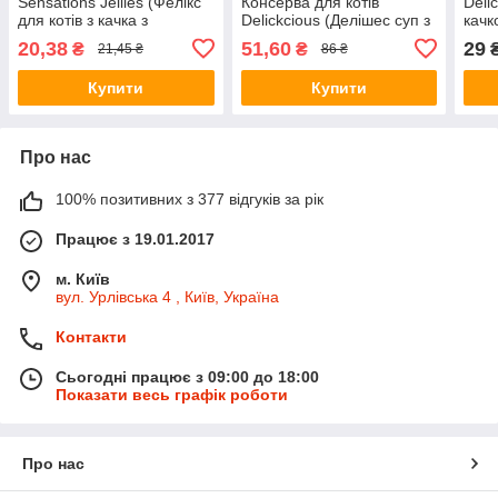
Sensations Jellies (Фелікс
Консерва для котів
Deli
для котів з качка з
Delickcious (Делішес суп з
качк
шпинатом в желе) 85г
курки з шинкою та
ягод
20,38
51,60
29
₴
₴
21,45 ₴
86 ₴
додаванням шпинату) 80г.
соусі
Купити
Купити
Про нас
100% позитивних з 377 відгуків за рік
Працює з 19.01.2017
м. Київ
вул. Урлівська 4 , Київ, Україна
Контакти
Сьогодні працює з 09:00 до 18:00
Показати весь графік роботи
Про нас