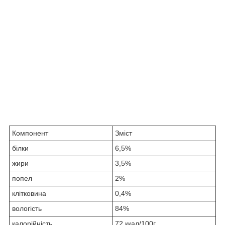
Компонент
Зміст
білки
6,5%
жири
3,5%
попел
2%
клітковина
0,4%
вологість
84%
калорійність
72 ккал/100г