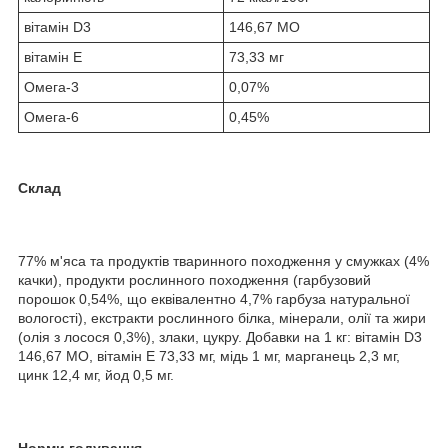
вітамін D3
146,67 МО
вітамін Е
73,33 мг
Омега-3
0,07%
Омега-6
0,45%
Склад
77% м'яса та продуктів тваринного походження у смужках (4%
качки), продукти рослинного походження (гарбузовий
порошок 0,54%, що еквівалентно 4,7% гарбуза натуральної
вологості), екстракти рослинного білка, мінерали, олії та жири
(олія з лосося 0,3%), злаки, цукру. Добавки на 1 кг: вітамін D3
146,67 МО, вітамін Е 73,33 мг, мідь 1 мг, марганець 2,3 мг,
цинк 12,4 мг, йод 0,5 мг.
Норми годування