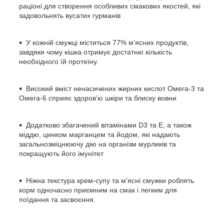
раціоні для створення особливих смакових якостей, які
задовольнять вусатих гурманів
У кожній смужці міститься 77% м'ясних продуктів,
завдяки чому кішка отримує достатню кількість
необхідного їй протеїну.
Високий вміст ненасичених жирних кислот Омега-3 та
Омега-6 сприяє здоров'ю шкіри та блиску вовни
Додатково збагачений вітамінами D3 та Е, а також
міддю, цинком марганцем та йодом, які надають
загальнозміцнюючу дію на організм мурликів та
покращують його імунітет
Ніжна текстура крем-супу та м'ясні смужки роблять
корм одночасно приємним на смак і легким для
поїдання та засвоєння.