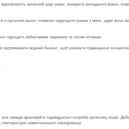
кі відновлюють захисний шар шкіри, знижують випадання вовни, пов
 в організмі кішок і повинна надходити разом з їжею, адже вона за
інно підходить вибагливим тваринам та літнім котикам.
ві підтримувати водний баланс, щоб уникнути підвищення концентра
в
але завжди враховуйте індивідуальні потреби організму кішки. До
та температури навколишнього середовища.