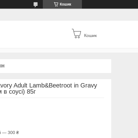
Кошик
Кошик
ІН
vory Adult Lamb&Beetroot in Gravy
 в соусі) 85г
і — 300 ₴