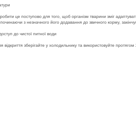
атури
 робити це поступово для того, щоб організм тварини зміг адаптува
 починаючи з незначного його додавання до звичного корму, закін
оступ до чистої питної води
ля відкриття зберігайте у холодильнику та використовуйте протягом 