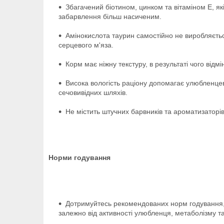
Збагачений біотином, цинком та вітаміном Е, я
забарвлення більш насиченим.
Амінокислота таурин самостійно не виробляється
серцевого м'яза.
Корм має ніжну текстуру, в результаті чого відм
Висока вологість раціону допомагає улюбленце
сечовивідних шляхів.
Не містить штучних барвників та ароматизаторі
Норми годування
Дотримуйтесь рекомендованих норм годування, 
залежно від активності улюбленця, метаболізму 