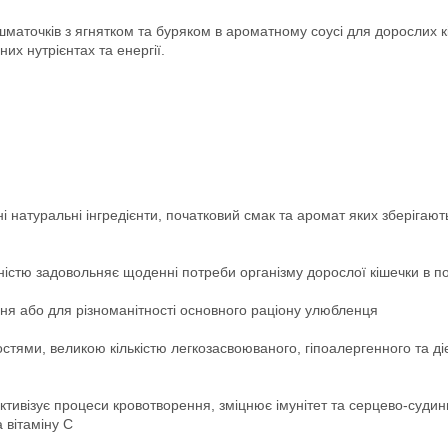
маточків з ягнятком та буряком в ароматному соусі для дорослих кі
х нутрієнтах та енергії.
і натуральні інгредієнти, початковий смак та аромат яких зберігаю
ністю задовольняє щоденні потреби організму дорослої кішечки в п
ня або для різноманітності основного раціону улюбленця
тями, великою кількістю легкозасвоюваного, гіпоалергенного та діє
ивізує процеси кровотворення, зміцнює імунітет та серцево-судинн
а вітаміну С