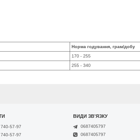
Норма годування, грам/добу
170 - 255
255 - 340
0687405797
 740-57-97
0687405797
 740-57-97