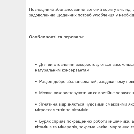
Повноцінний збалансований вологий корм у вигляді ш
задоволенню щоденних потреб улюбленця у необхідни
Особливості та переваги:
Для виготовлення використовуються високоякісн
натуральним консервантам.
Раціон добре збалансований, завдяки чому пов
Можна використовувати як самостійне харчуван
Ягнятина відрізняється чудовими смаковими якос
мікроелементів та вітамінів.
Буряк сприяє покращенню роботи кишечника, акт
вітамінів та мінералів, зокрема калію, марганцю т