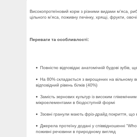
Високопротеїновий корм з різними видами м'яса, риб
цільного м'яса, поживну печінку, хрящі, фрукти, овоч
Переваги та особливлості:
Повністю відповідає анатомічній будові зубів, 
На 80% складається з вирощених на вільному вигу
відповідний рівень білків (40%)
Замість зернових культур із високим глікемічним 
мікроелементами в біодоступній формі
Ззовні гранули мають фріз-драйд покриття, що 
Джерела протеїну додані у співвідношенні “Whol
поживні речовини в природному вигляд