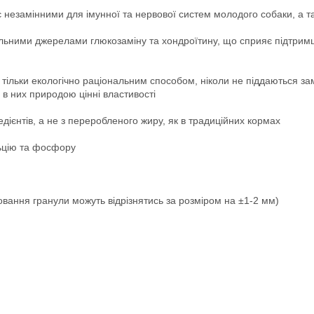
 незамінними для імунної та нервової систем молодого собаки, а та
льними джерелами глюкозаміну та хондроїтину, що сприяє підтримці
тільки екологічно раціональним способом, ніколи не піддаються з
 в них природою цінні властивості
дієнтів, а не з переробленого жиру, як в традиційних кормах
льцію та фосфору
овання гранули можуть відрізнятись за розміром на ±1-2 мм)