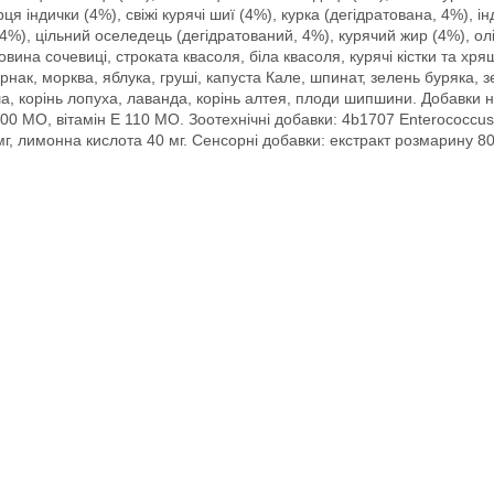
ерця індички (4%), свіжі курячі шиї (4%), курка (дегідратована, 4%), 
 4%), цільний оселедець (дегідратований, 4%), курячий жир (4%), о
вина сочевиці, строката квасоля, біла квасоля, курячі кістки та хрящ
тернак, морква, яблука, груші, капуста Кале, шпинат, зелень буряка, 
а, корінь лопуха, лаванда, корінь алтея, плоди шипшини. Добавки на 
D3 500 МО, вітамін E 110 МО. Зоотехнічні добавки: 4b1707 Enterococc
г, лимонна кислота 40 мг. Сенсорні добавки: екстракт розмарину 80