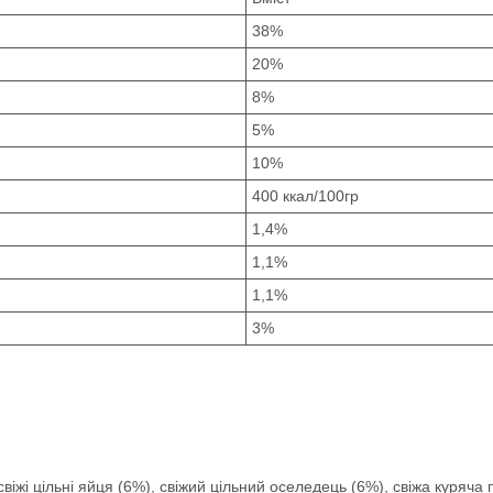
38%
20%
8%
5%
10%
400 ккал/100гр
1,4%
1,1%
1,1%
3%
свіжі цільні яйця (6%), свіжий цільний оселедець (6%), свіжа куряча 