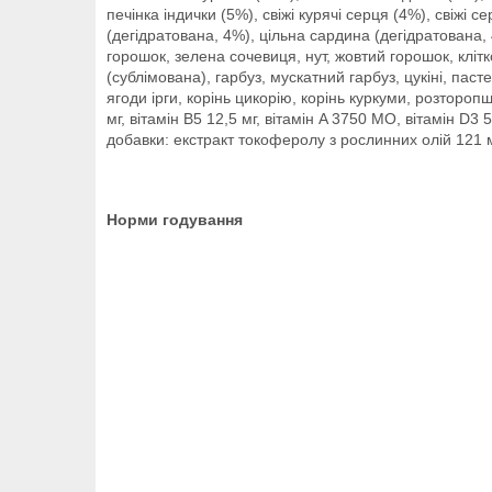
печінка індички (5%), свіжі курячі серця (4%), свіжі с
(дегідратована, 4%), цільна сардина (дегідратована,
горошок, зелена сочевиця, нут, жовтий горошок, клітко
(сублімована), гарбуз, мускатний гарбуз, цукіні, пас
ягоди ірги, корінь цикорію, корінь куркуми, розторопш
мг, вітамін B5 12,5 мг, вітамін A 3750 МО, вітамін 
добавки: екстракт токоферолу з рослинних олій 121 м
Норми годування