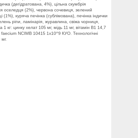
індичка (дегідратована, 4%), цільна скумбрія
лія оселедця (2%), червона сочевиця, зелений
і (1%), куряча печінка (сублімована), печінка індички
зелень ріпи, ламінарія, журавлина, свіжа чорниця,
1 кг: цинку хелат 105 мг, мідь 11 мг, вітамін B1 14,7
us faecium NCIMB 10415 1x10^9 КУО. Технологічні
 мг.