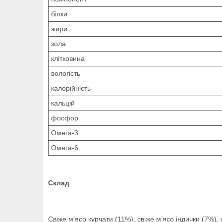
білки
жири
зола
клітковина
вологість
калорійність
кальцій
фосфор
Омега-3
Омега-6
Склад
Свіже м’ясо курчати (11%), свіже м’ясо індички (7%), 