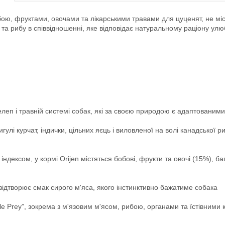
ою, фруктами, овочами та лікарськими травами для цуценят, не міс
і та рибу в співвідношенні, яке відповідає натуральному раціону ул
щелеп і травній системі собак, які за своєю природою є адаптованим
лі курчат, індички, цільних яєць і виловленої на волі канадської р
індексом, у кормі Orijen містяться бобові, фрукти та овочі (15%), ба
відтворює смак сирого м'яса, якого інстинктивно бажатиме собака
e Prey”, зокрема з м'язовим м'ясом, рибою, органами та їстівними к