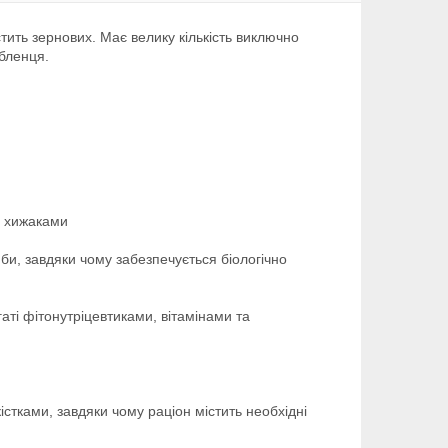
тить зернових. Має велику кількість виключно
юбленця.
и хижаками
иби, завдяки чому забезпечується біологічно
гаті фітонутріцевтиками, вітамінами та
істками, завдяки чому раціон містить необхідні