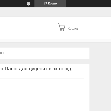
Кошик
Кошик
ІН
н Паппі для цуценят всіх порід,