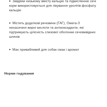
Завдяки низькому вмісту кальцію та підкисленню сечі
корм використовується для лікування уролітів фосфату
кальцію
Містить додаткові речовини (ГАГ), Омега-3
ненасичені жирні кислоти та антиоксиданти, які
підтримують цілісність слизової оболонки сечовивідних
шляхів
Має привабливий для собак смак і аромат
Норми годування