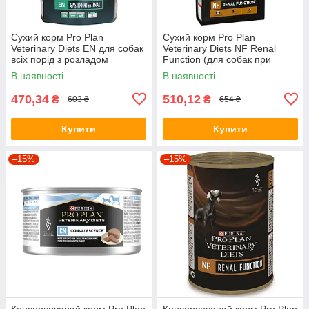
Сухий корм Pro Plan
Сухий корм Pro Plan
Veterinary Diets EN для собак
Veterinary Diets NF Renal
всіх порід з розладом
Function (для собак при
травлення, 1,5кг.
захворюваннях нирок) 1.5кг
В наявності
В наявності
470,34
510,12
₴
₴
603 ₴
654 ₴
Купити
Купити
–15%
–15%
Консервований корм Pro Plan
Консервований корм Pro Plan