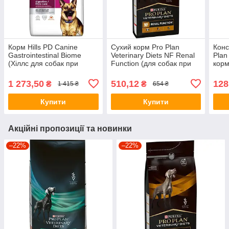
Корм Hills PD Canine
Сухий корм Pro Plan
Конс
Gastrointestinal Biome
Veterinary Diets NF Renal
Plan
(Хіллс для собак при
Function (для собак при
корм
діареї та розладах
захворюваннях нирок)
розл
травлення) 1,5кг
1.5кг
1 273,50
510,12
128
₴
₴
1 415 ₴
654 ₴
Купити
Купити
Акційні пропозиції та новинки
–22%
–22%