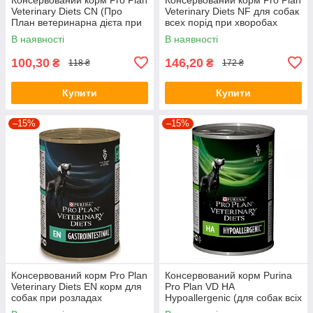
Veterinary Diets CN (Про
Veterinary Diets NF для собак
План ветеринарна дієта при
всех порід при хворобах
одужанні) 195г.
нирок, 400г.
В наявності
В наявності
100,30
146,20
₴
₴
118 ₴
172 ₴
Купити
Купити
–15%
–15%
Консервований корм Pro Plan
Консервований корм Purina
Veterinary Diets EN корм для
Pro Plan VD HA
собак при розладах
Hypoallergenic (для собак всіх
травлення, 400г.
порід при алергії) 400г