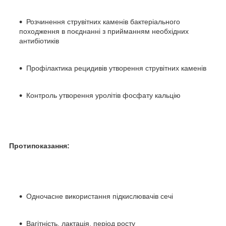
Розчинення струвітних каменів бактеріального
походження в поєднанні з прийманням необхідних
антибіотиків
Профілактика рецидивів утворення струвітних каменів
Контроль утворення уролітів фосфату кальцію
Протипоказання:
Одночасне використання підкислювачів сечі
Вагітність, лактація, період росту