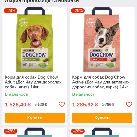
Акційні пропозиції та новинки
–28%
–28%
Корм для собак Dog Chow
Корм для собак Dog Chow
Adult (Дог Чау для дорослих
Active (Дог Чау для активних
собак, ягня) 14кг.
дорослих собак, курка) 14кг.
В наявності
В наявності
1 526,40
1 285,92
₴
₴
2 120 ₴
1 786 ₴
Купити
Купити
–28%
–28%