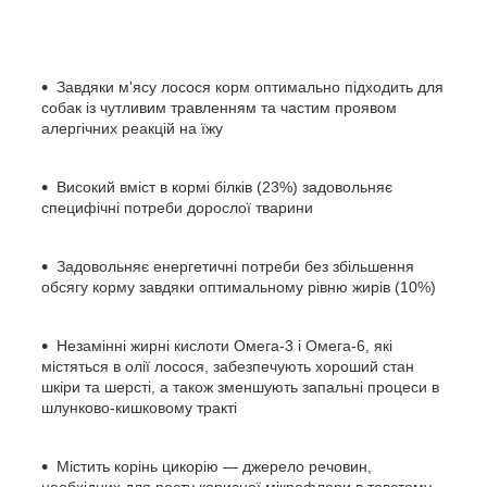
Завдяки м'ясу лосося корм оптимально підходить для
собак із чутливим травленням та частим проявом
алергічних реакцій на їжу
Високий вміст в кормі білків (23%) задовольняє
специфічні потреби дорослої тварини
Задовольняє енергетичні потреби без збільшення
обсягу корму завдяки оптимальному рівню жирів (10%)
Незамінні жирні кислоти Омега-3 і Омега-6, які
містяться в олії лосося, забезпечують хороший стан
шкіри та шерсті, а також зменшують запальні процеси в
шлунково-кишковому тракті
Містить корінь цикорію — джерело речовин,
необхідних для росту корисної мікрофлори в товстому