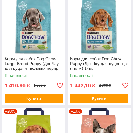
Корм для собак Dog Chow
Корм для собак Dog Chow
Large Breed Puppy (Дог Чау
Puppy (Дог Чау для цуценят, з
для цуценят великих порід,
ягням) 14кг.
індичка) 14кг.
В наявності
В наявності
1 416,96
1 442,16
₴
₴
1 968 ₴
2 003 ₴
Купити
Купити
–20%
–10%