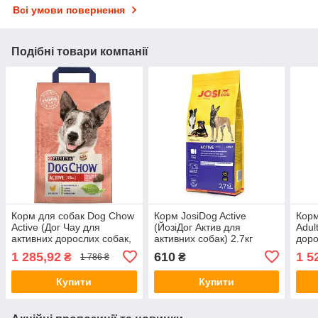
Всі умови повернення
Подібні товари компанії
Корм для собак Dog Chow
Корм JosiDog Active
Корм
Active (Дог Чау для
(ЙозіДог Актив для
Adul
активних дорослих собак,
активних собак) 2.7кг
доро
курка) 14кг.
14кг.
1 285,92
610
1 5
₴
₴
1 786 ₴
Купити
Купити