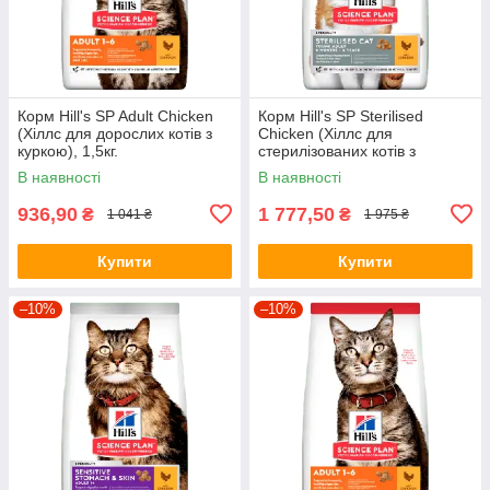
Корм Hill's SP Adult Сhicken
Корм Hill's SP Sterilised
(Хіллс для дорослих котів з
Сhicken (Хіллс для
куркою), 1,5кг.
стерилізованих котів з
куркою), 3кг.
В наявності
В наявності
936,90
1 777,50
₴
₴
1 041 ₴
1 975 ₴
Купити
Купити
–10%
–10%