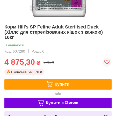
Корм Hill's SP Feline Adult Sterilised Duck
(Хіллс для стерелізованих кішок з качкою)
10кг
В наявності
Код: 607280
Роздріб
4 875,30
₴
5 417 ₴
Економія
541.70 ₴
Купити
або
Купити з