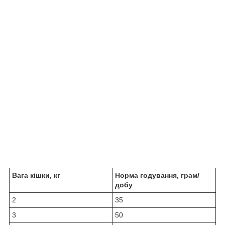
Вага кішки, кг
Норма годування, грам/
добу
2
35
3
50