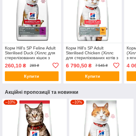
Корм Hill's SP Feline Adult
Корм Hill's SP Adult
Корм
Sterilised Duck (Хіллс для
Sterilised Сhicken (Хіллс
(Хіл
стерелізованих кішок з
для стерилізованих котів з
з ягн
качкою) 300г
куркою), 15кг.
260,10
6 790,50
4 0
₴
₴
289 ₴
7 545 ₴
Купити
Купити
Акційні пропозиції та новинки
–10%
–10%