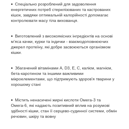
Спеціально розроблений для задоволення
енергетичних потреб стерилізованих та кастрованих
кішок, завдяки оптимальній калорійності допомагає
контролювати масу тіла вихованця.
Виготовлений з високоякісних інгредієнтів на основі
м'яса качки, курки та індички - взаємодоповнюючих
джерел протеїну, які добре засвоюються організмом
кішки.
Збагачений вітамінами A, D3, E, С, калієм, магнієм,
бета-каротином та іншими важливими
мікроелементами, що підтримують здоров'я тварини у
хорошому стані
Містить ненасичені жирні кислоти Омега-3 та
Омега-6, які надають позитивний вплив на розумові
здібності кішки, стан її серцево-судинної системи, обмін
речовин, шкіру та вовну