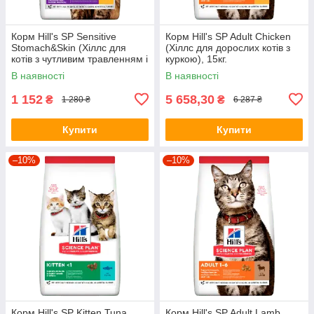
Корм Hill's SP Sensitive
Корм Hill's SP Adult Сhicken
Stomach&Skin (Хіллс для
(Хіллс для дорослих котів з
котів з чутливим травленням і
куркою), 15кг.
шкірою), 1,5кг.
В наявності
В наявності
1 152
5 658,30
₴
₴
1 280 ₴
6 287 ₴
Купити
Купити
–10%
–10%
Корм Hill's SP Kitten Tuna
Корм Hill's SP Adult Lamb