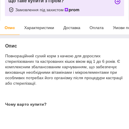
Що таке купити з Пром?
Замовлення під захистом
Опис
Характеристики
Доставка
Оплата
Умови п
Опис
Повнораційний сухий корм з качкою для дорослих
стерилізованих та кастрованих кішок віком від 1 до 6 років. Є
комплексним збалансованим харчуванням, що забезпечує
вихованця необхідними вітамінами і мікроелементами при
особливих потребах його організму після процедури кастрації
або стерилізації.
Чому варто купити?