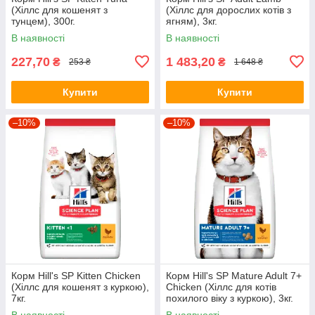
(Хіллс для кошенят з
(Хіллс для дорослих котів з
тунцем), 300г.
ягням), 3кг.
В наявності
В наявності
227,70
1 483,20
₴
₴
253 ₴
1 648 ₴
Купити
Купити
–10%
–10%
Корм Hill's SP Kitten Сhicken
Корм Hill's SP Mature Adult 7+
(Хіллс для кошенят з куркою),
Сhicken (Хіллс для котів
7кг.
похилого віку з куркою), 3кг.
В наявності
В наявності