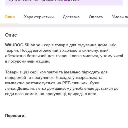
Опис
Характеристики
Доставка
Оплата
Умови п
Опис
WAUDOG Silicone
- серія товарів для годування домашніх
тварин. Посуд виготовлений з харчового силікону, який
абсолютно безпечний для тварин і легко миється, у тому числі
в посудомийній машині.
Товари з цієї серії компактні та ідеально підходять для
подорожей та прогулянок. Насадка універсальна та
компактно розташовується на РЕТ-пляшках. Дуже
легка. Дозволяє легко домашньому улюбленцю дістатися до
води поза домом: на прогулянці, природі, в авто.
Переваги: