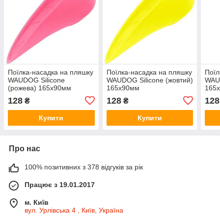
Поїлка-насадка на пляшку
Поїлка-насадка на пляшку
Поїл
WAUDOG Silicone
WAUDOG Silicone (жовтий)
WAUD
(рожева) 165х90мм
165х90мм
165
128
128
128
₴
₴
Купити
Купити
Про нас
100% позитивних з 378 відгуків за рік
Працює з 19.01.2017
м. Київ
вул. Урлівська 4 , Київ, Україна