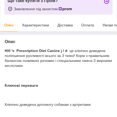
Що таке купити з Пром?
Замовлення під захистом
Опис
Характеристики
Доставка
Оплата
Умови п
Опис
Hill 's Prescription Diet Canine j / d
це клінічно доведене
поліпшення рухливості всього за 3 тижні! Корм з правильним
балансом поживних речовин і спеціальними омега-3 жирними
кислотами.
Ключові переваги
Клінічно доведена допомогу собакам з артритами.