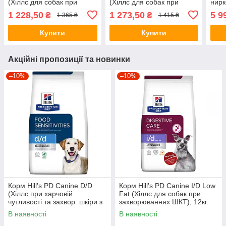
(Хіллс для собак при
(Хіллс для собак при
нирк
дерматитах і втраті вовни)
діареї та розладах
недос
1 228,50
1 273,50
5 9
₴
₴
1 365 ₴
1 415 ₴
1,5 кг.
травлення) 1,5кг
Купити
Купити
Акційні пропозиції та новинки
–10%
–10%
Корм Hill's PD Canine D/D
Корм Hill's PD Canine I/D Low
(Хіллс при харчовій
Fat (Хiллс для собак при
чутливості та захвор. шкіри з
захворюваннях ШКТ), 12кг.
качкою), 12кг.
В наявності
В наявності