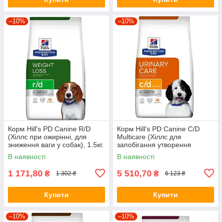
–10%
–10%
Корм Hill's PD Canine R/D
Корм Hill's PD Canine С/D
(Хіллс при ожирінні, для
Multicare (Хіллс для
зниження ваги у собак), 1.5кг.
запобігання утворення
струвітів), 12кг.
В наявності
В наявності
1 171,80
5 510,70
₴
₴
1 302 ₴
6 123 ₴
Купити
Купити
–10%
–10%