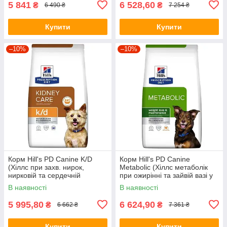
5 841
6 528,60
₴
₴
6 490 ₴
7 254 ₴
Купити
Купити
–10%
–10%
Корм Hill's PD Canine K/D
Корм Hill's PD Canine
(Хіллс при захв. нирок,
Metabolic (Хіллс метаболік
нирковій та сердечній
при ожирінні та зайвій вазі у
недост-ті у собак), 12кг.
собак), 12кг.
В наявності
В наявності
5 995,80
6 624,90
₴
₴
6 662 ₴
7 361 ₴
Купити
Купити