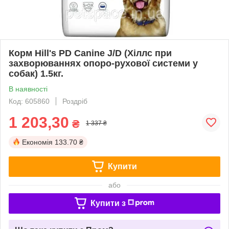
Корм Hill's PD Canine J/D (Хіллс при
захворюваннях опоро-рухової системи у
собак) 1.5кг.
В наявності
Код: 605860
Роздріб
1 203,30
₴
1 337 ₴
Економія
133.70 ₴
Купити
або
Купити з