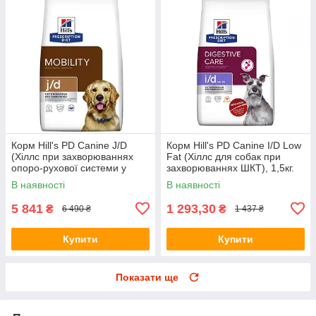
Корм Hill's PD Canine J/D
Корм Hill's PD Canine I/D Low
(Хіллс при захворюваннях
Fat (Хiллс для собак при
опоро-рухової системи у
захворюваннях ШКТ), 1,5кг.
собак), 12кг.
В наявності
В наявності
5 841
1 293,30
₴
₴
6 490 ₴
1 437 ₴
Купити
Купити
Показати ще