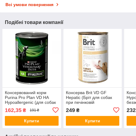
Всі умови повернення
Подібні товари компанії
Консервований корм
Консерва Brit VD GF
Конс
Purina Pro Plan VD HA
Hepatic (Бріт для собак
Hypo
Hypoallergenic (для собак
при печінковій
безз
всіх порід при алергії)
недостатності) 400г
дієт
162,35
249
232
₴
₴
191 ₴
400г
Купити
Купити