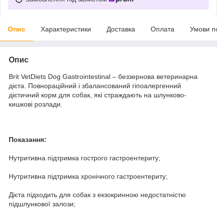
Опис
Характеристики
Доставка
Оплата
Умови п
Опис
Brit VetDiets Dog Gastrointestinal – беззернова ветеринарна
дієта. Повнораційний і збалансований гіпоалергенний
дієтичний корм для собак, які страждають на шлунково-
кишкові розлади.
Показання:
Нутритивна підтримка гострого гастроентериту;
Нутритивна підтримка хронічного гастроентериту;
Дієта підходить для собак з екзокринною недостатністю
підшлункової залози;