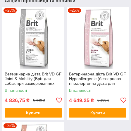
Акційні пропозиції та новинки
–25%
–25%
Ветеринарна дієта Brit VD GF
Ветеринарна дієта Brit VD GF
Joint & Mobility (Бріт для
Hypoallergenic (беззернова
собак при захворюваннях
гіпоалергенна дієта для
суглобів) 12кг.
собак) 12кг.
В наявності
В наявності
4 836,75
4 649,25
₴
₴
6 449 ₴
6 199 ₴
Купити
Купити
–25%