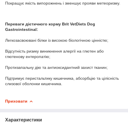
Покращує якість випорожнень і зменшує прояви метеоризму.
Переваги дієтичного корму Brit VetDiets Dog
Gastrointestinal:
Легкозасвоювані білки із високою біологічною цінністю;
Відсутність ризику виникнення алергії на глютен або
глютенову ентеропатію;
Протизапальну дію та антиоксидантний захист тканин;
Підтримує перистальтику кишечника, абсорбцію та цілісність
слизової оболонки кишечника.
Приховати
Характеристики