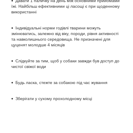
Давати 1 паличку на день між основними прийомами
їжі. Найбільш ефективними ці ласощі є при щоденному
використанні
Індивідуальні норми годівлі тварини можуть
змінюватись, залежно від віку, породи, рівня активності
та навколишнього середовища. Не призначені для
цуценят молодше 4 місяців
Слідкуйте за тим, щоб у собаки завжди був доступ до
чистої свіжої води
Будь ласка, стежте за собакою під час жування
Зберігати у сухому прохолодному місці