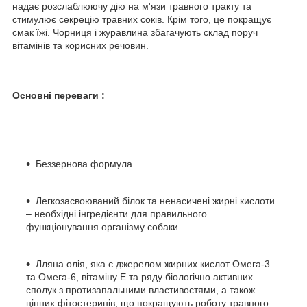
надає розслаблюючу дію на м'язи травного тракту та
стимулює секрецію травних соків. Крім того, це покращує
смак їжі. Чорниця і журавлина збагачують склад поруч
вітамінів та корисних речовин.
Основні переваги :
Беззернова формула
Легкозасвоюваний білок та ненасичені жирні кислоти
– необхідні інгредієнти для правильного
функціонування організму собаки
Лляна олія, яка є джерелом жирних кислот Омега-3
та Омега-6, вітаміну Е та ряду біологічно активних
сполук з протизапальними властивостями, а також
цінних фітостеринів, що покращують роботу травного