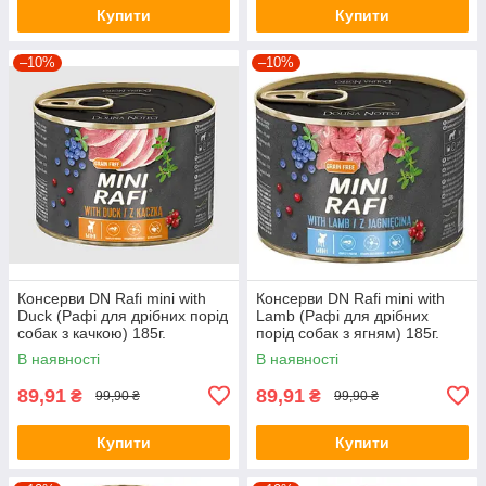
Купити
Купити
–10%
–10%
Консерви DN Rafi mini with
Консерви DN Rafi mini with
Duck (Рафі для дрібних порід
Lamb (Рафі для дрібних
собак з качкою) 185г.
порід собак з ягням) 185г.
В наявності
В наявності
89,91
89,91
₴
₴
99,90 ₴
99,90 ₴
Купити
Купити