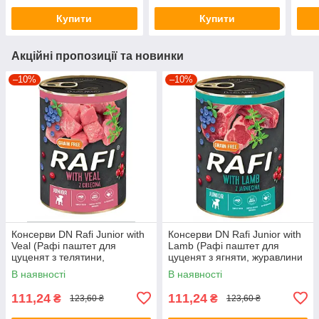
Купити
Купити
Акційні пропозиції та новинки
–10%
–10%
Консерви DN Rafi Junior with
Консерви DN Rafi Junior with
Veal (Рафі паштет для
Lamb (Рафі паштет для
цуценят з телятини,
цуценят з ягняти, журавлини
журавлини та голубики) 400г.
та голубики) 400г.
В наявності
В наявності
111,24
111,24
₴
₴
123,60 ₴
123,60 ₴