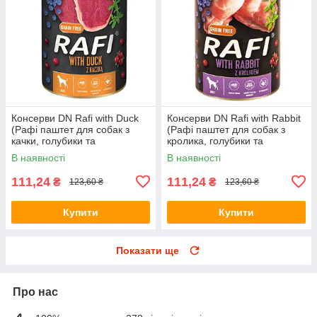
Консерви DN Rafi with Duck
Консерви DN Rafi with Rabbit
(Рафі паштет для собак з
(Рафі паштет для собак з
качки, голубики та
кролика, голубики та
журавлини) 400г.
журавлини) 400г.
В наявності
В наявності
111,24
111,24
₴
₴
123,60 ₴
123,60 ₴
Купити
Купити
Показати ще
Про нас