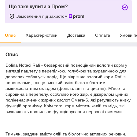
Що таке купити з Пром?
Замовлення під захистом
Опис
Характеристики
Доставка
Оплата
Умови п
Опис
Dolina Noteci Rafi - беззерновий повноцінний вологий корм у
вигляді паштету з перепілкою, голубкою та журавлиною для
дорослих собак усіх порід. Що відрізняє вологий корм Rafi з
перепелами, так це високий вміст білка з багатим
амінокислотним складом (фенілаланін та цистин). М'ясо та
сировина з перепелу, особливо його жир, є джерелом цінних
поліненасичених жирних кислот Омега-6, які регулюють низку
функцій організму. Крім того, корм містить калій та мідь, які
визначають правильне функціонування нервової системи.
Тимьян, завдяки вмісту олій та біологічно активних речовин,