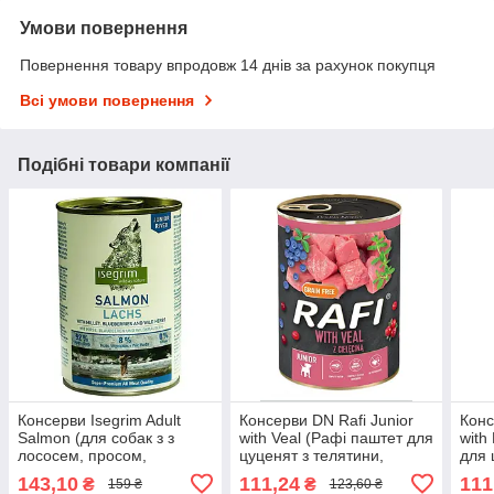
Умови повернення
Повернення товару впродовж 14 днів за рахунок покупця
Всі умови повернення
Подібні товари компанії
Консерви Isegrim Adult
Консерви DN Rafi Junior
Конс
Salmon (для собак з з
with Veal (Рафі паштет для
with
лососем, просом,
цуценят з телятини,
для 
чорницею та травам) 400г
журавлини та голубики)
жура
143,10
111,24
111
₴
₴
159 ₴
123,60 ₴
400г.
400г