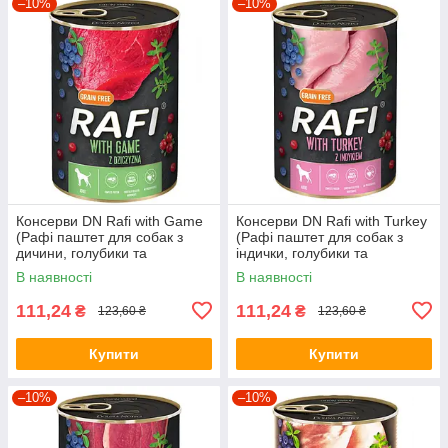
–10%
–10%
Консерви DN Rafi with Game
Консерви DN Rafi with Turkey
(Рафі паштет для собак з
(Рафі паштет для собак з
дичини, голубики та
індички, голубики та
журавлини) 400г.
журавлини) 400г.
В наявності
В наявності
111,24
111,24
₴
₴
123,60 ₴
123,60 ₴
Купити
Купити
–10%
–10%